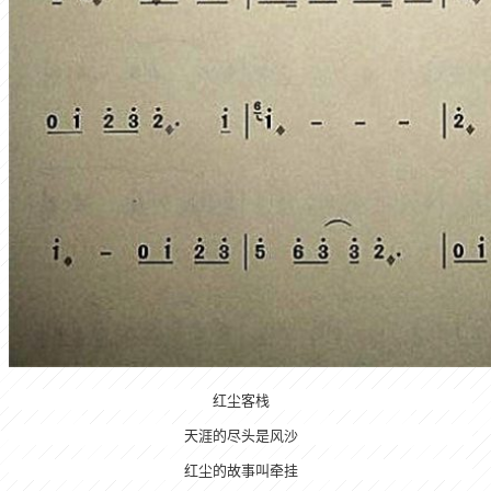
红尘客栈
天涯的尽头是风沙
红尘的故事叫牵挂