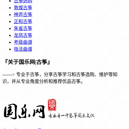
古筝选购
敦煌古筝
神声古筝
正和古筝
朱雀古筝
龙凤古筝
考级曲谱
指法曲谱
『关于国乐网|古筝』
-------> 专业于古筝，分享古筝学习和古筝选购、维护等知
识，并从专业角度分析和推荐优品古筝。