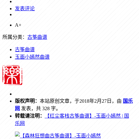
发表评论
A+
所属分类：
古筝曲谱
古筝曲谱
玉面小嫣然曲谱
版权声明：
本站原创文章，于2018年2月27日，由
国乐
网
发表，共 328 字。
转载请注明：
【红尘客栈古筝曲谱】-玉面小嫣然 | 国
乐网