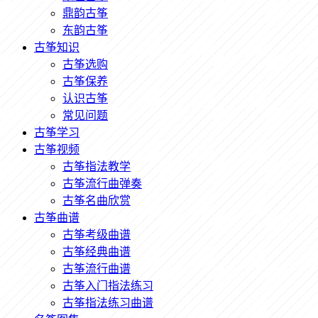
鼎韵古筝
东韵古筝
古筝知识
古筝选购
古筝保养
认识古筝
常见问题
古筝学习
古筝视频
古筝指法教学
古筝流行曲弹奏
古筝名曲欣赏
古筝曲谱
古筝考级曲谱
古筝经典曲谱
古筝流行曲谱
古筝入门指法练习
古筝指法练习曲谱