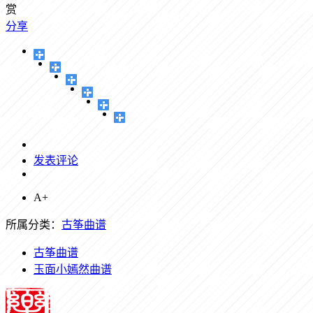
赏
分享
发表评论
A+
所属分类：
古筝曲谱
古筝曲谱
玉面小嫣然曲谱