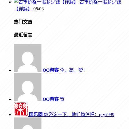
古筝价格一般多少钱
【详解】
08/03
热门文章
最近留言
QQ游客
全，高，赞！
QQ游客
赞
国乐网
你咨询一下，他们微信吧：qfyx999