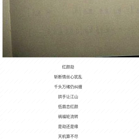
红颜劫
斩断情丝心犹乱
千头万绪仍纠缠
拱手让江山
低眉恋红颜
祸福轮流转
是劫还是缘
天机算不尽