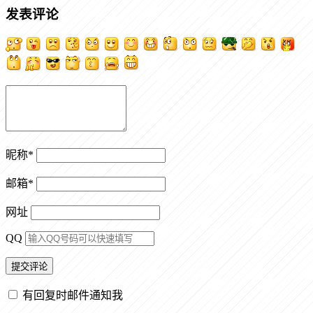
发表评论
昵称
*
邮箱
*
网址
QQ
有回复时邮件通知我