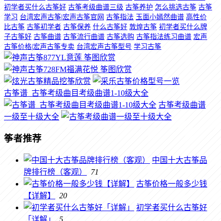
初学者买什么古筝好
古筝考级曲谱三级
古筝养护
怎么挑选古筝
古筝
学习
台湾宏声古筝|宏声古筝官网
古筝指法
玉面小嫣然曲谱
高性价
比古筝
古筝初学者
古筝保养
什么古筝好
敦煌古筝
初学者买什么牌
子古筝好
古筝曲谱
古筝流行曲谱
古筝选购
古筝指法练习曲谱
宏声
古筝价格|宏声古筝专卖
台湾宏声古筝型号
学习古筝
古筝谱_古筝考级曲目考级曲谱1-10级大全
古筝考级曲谱
一级至十级大全
筝者推荐
中国十大古筝品
牌排行榜（客观）
71
古筝价格一般多少钱
【详解】
20
初学者买什么古筝好
「详解」
5