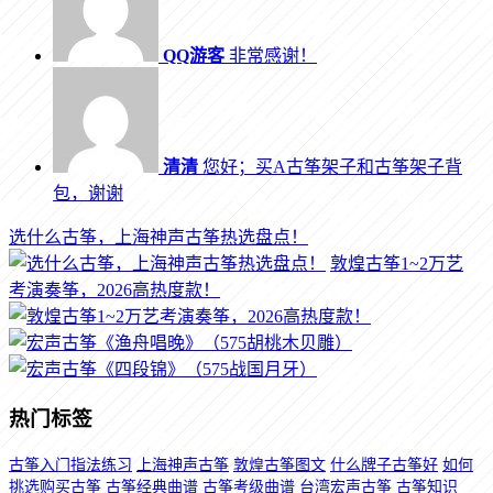
QQ游客
非常感谢！
清清
您好；买A古筝架子和古筝架子背
包，谢谢
选什么古筝，上海神声古筝热选盘点！
敦煌古筝1~2万艺
考演奏筝，2026高热度款！
热门标签
古筝入门指法练习
上海神声古筝
敦煌古筝图文
什么牌子古筝好
如何
挑选购买古筝
古筝经典曲谱
古筝考级曲谱
台湾宏声古筝
古筝知识