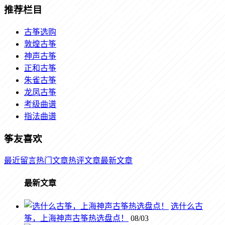
推荐栏目
古筝选购
敦煌古筝
神声古筝
正和古筝
朱雀古筝
龙凤古筝
考级曲谱
指法曲谱
筝友喜欢
最近留言
热门文章
热评文章
最新文章
最新文章
选什么古
筝，上海神声古筝热选盘点！
08/03