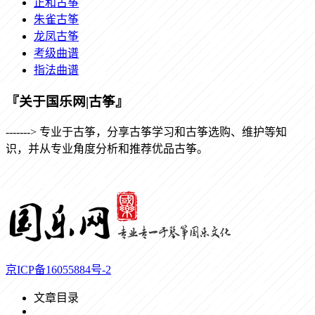
正和古筝
朱雀古筝
龙凤古筝
考级曲谱
指法曲谱
『关于国乐网|古筝』
-------> 专业于古筝，分享古筝学习和古筝选购、维护等知
识，并从专业角度分析和推荐优品古筝。
京ICP备16055884号-2
文章目录