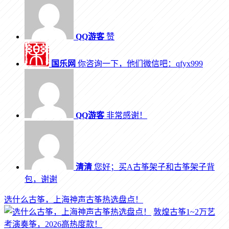
QQ游客
赞
国乐网
你咨询一下，他们微信吧：qfyx999
QQ游客
非常感谢！
清清
您好；买A古筝架子和古筝架子背
包，谢谢
选什么古筝，上海神声古筝热选盘点！
敦煌古筝1~2万艺
考演奏筝，2026高热度款！