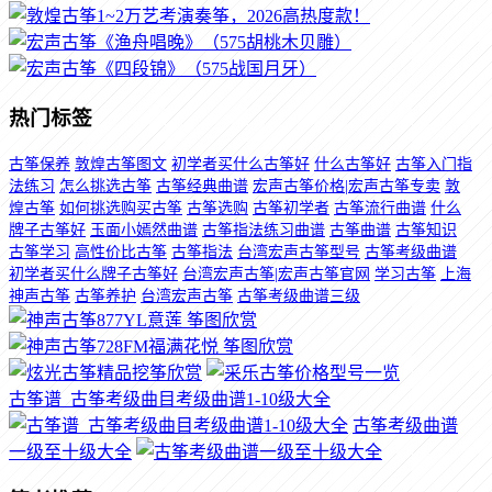
热门标签
古筝保养
敦煌古筝图文
初学者买什么古筝好
什么古筝好
古筝入门指
法练习
怎么挑选古筝
古筝经典曲谱
宏声古筝价格|宏声古筝专卖
敦
煌古筝
如何挑选购买古筝
古筝选购
古筝初学者
古筝流行曲谱
什么
牌子古筝好
玉面小嫣然曲谱
古筝指法练习曲谱
古筝曲谱
古筝知识
古筝学习
高性价比古筝
古筝指法
台湾宏声古筝型号
古筝考级曲谱
初学者买什么牌子古筝好
台湾宏声古筝|宏声古筝官网
学习古筝
上海
神声古筝
古筝养护
台湾宏声古筝
古筝考级曲谱三级
古筝谱_古筝考级曲目考级曲谱1-10级大全
古筝考级曲谱
一级至十级大全