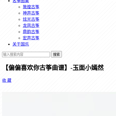
名筝图集
敦煌古筝
神声古筝
炫光古筝
龙凤古筝
鼎韵古筝
宏声古筝
关于国乐
搜索
【偏偏喜欢你古筝曲谱】-玉面小嫣然
收
藏