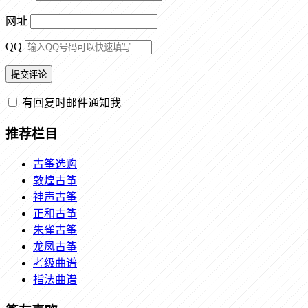
网址
QQ
有回复时邮件通知我
推荐栏目
古筝选购
敦煌古筝
神声古筝
正和古筝
朱雀古筝
龙凤古筝
考级曲谱
指法曲谱