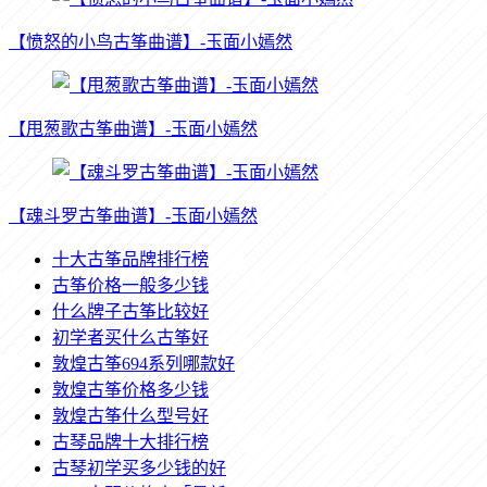
【愤怒的小鸟古筝曲谱】-玉面小嫣然
【甩葱歌古筝曲谱】-玉面小嫣然
【魂斗罗古筝曲谱】-玉面小嫣然
十大古筝品牌排行榜
古筝价格一般多少钱
什么牌子古筝比较好
初学者买什么古筝好
敦煌古筝694系列哪款好
敦煌古筝价格多少钱
敦煌古筝什么型号好
古琴品牌十大排行榜
古琴初学买多少钱的好