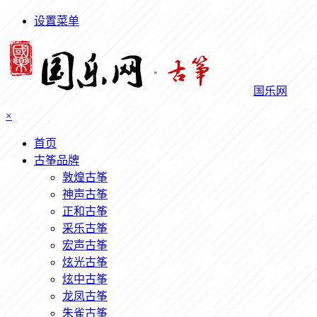
设置菜单
国乐网
×
首页
古筝品牌
敦煌古筝
神声古筝
正和古筝
采乐古筝
宏声古筝
炫光古筝
炫中古筝
龙凤古筝
朱雀古筝