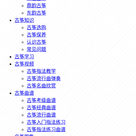
鼎韵古筝
东韵古筝
古筝知识
古筝选购
古筝保养
认识古筝
常见问题
古筝学习
古筝视频
古筝指法教学
古筝流行曲弹奏
古筝名曲欣赏
古筝曲谱
古筝考级曲谱
古筝经典曲谱
古筝流行曲谱
古筝入门指法练习
古筝指法练习曲谱