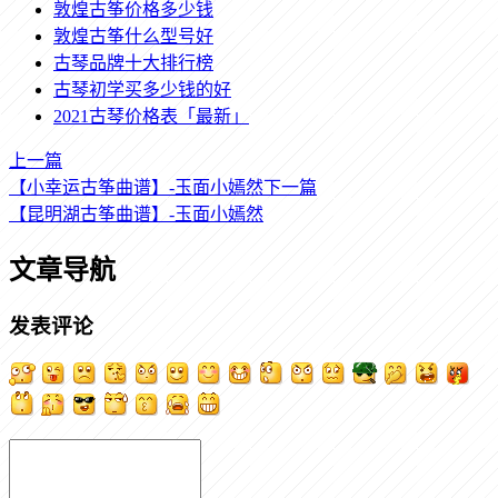
敦煌古筝价格多少钱
敦煌古筝什么型号好
古琴品牌十大排行榜
古琴初学买多少钱的好
2021古琴价格表「最新」
上一篇
【小幸运古筝曲谱】-玉面小嫣然
下一篇
【昆明湖古筝曲谱】-玉面小嫣然
文章导航
发表评论