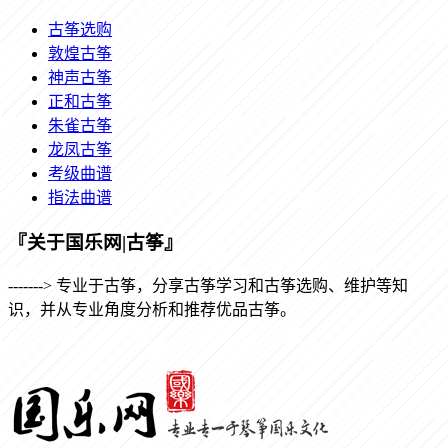
古筝选购
敦煌古筝
神声古筝
正和古筝
朱雀古筝
龙凤古筝
考级曲谱
指法曲谱
『关于国乐网|古筝』
-------> 专业于古筝，分享古筝学习和古筝选购、维护等知
识，并从专业角度分析和推荐优品古筝。