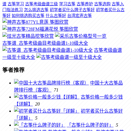
谱
古筝学习
古筝考级曲谱三级
学习古筝
古筝养护
古筝选购
古筝入
门指法练习
怎么挑选古筝
初学者买什么牌子古筝好
初学者买什么古
筝好
如何挑选购买古筝
什么古筝好
台湾宏声古筝
古筝谱_古筝考级曲目考级曲谱1-10级大全
古筝考级曲谱
一级至十级大全
筝者推荐
中国十大古筝品
牌排行榜（客观）
71
古筝价格一般多少钱
【详解】
20
初学者买什么古筝好
「详解」
5
「古筝什么牌子的好」
5