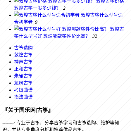
敦煌古筝价格
敦煌古筝一般多少钱？
2
敦煌古筝什么型号适
合初学者
9
敦煌古
筝什么型号好 敦煌哪款筝性价比高？
32
古筝选购
敦煌古筝
神声古筝
正和古筝
朱雀古筝
龙凤古筝
考级曲谱
指法曲谱
『关于国乐网|古筝』
-------> 专业于古筝，分享古筝学习和古筝选购、维护等知
识，并从专业角度分析和推荐优品古筝。