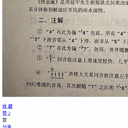
收
藏
赞
2
赏
分享