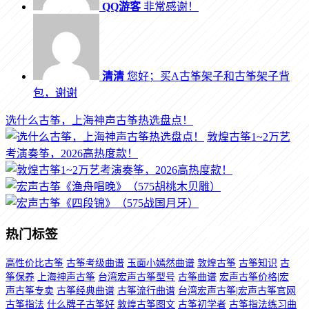
QQ游客
非常感谢！
清清
您好；买A古筝架子和古筝架子背
包，谢谢
选什么古筝，上海神声古筝热选盘点！
敦煌古筝1~2万艺
考演奏筝，2026高热度款！
热门标签
高性价比古筝
古筝考级曲谱
玉面小嫣然曲谱
敦煌古筝
古筝知识
古
筝保养
上海神声古筝
台湾宏声古筝型号
古筝曲谱
宏声古筝价格|宏
声古筝专卖
古筝经典曲谱
古筝流行曲谱
台湾宏声古筝|宏声古筝官网
古筝指法
什么牌子古筝好
敦煌古筝图文
古筝初学者
古筝指法练习曲