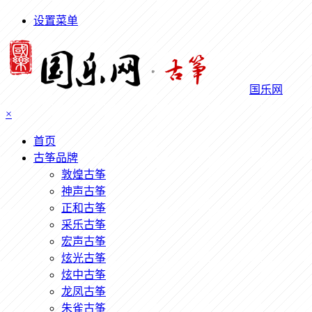
设置菜单
国乐网
×
首页
古筝品牌
敦煌古筝
神声古筝
正和古筝
采乐古筝
宏声古筝
炫光古筝
炫中古筝
龙凤古筝
朱雀古筝