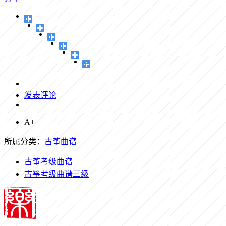
发表评论
A+
所属分类：
古筝曲谱
古筝考级曲谱
古筝考级曲谱三级