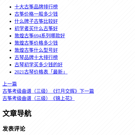
十大古筝品牌排行榜
古筝价格一般多少钱
什么牌子古筝比较好
初学者买什么古筝好
敦煌古筝694系列哪款好
敦煌古筝价格多少钱
敦煌古筝什么型号好
古琴品牌十大排行榜
古琴初学买多少钱的好
2021古琴价格表「最新」
上一篇
古筝考级曲谱（三级）《灯月交辉》
下一篇
古筝考级曲谱（三级）《锦上花》
文章导航
发表评论