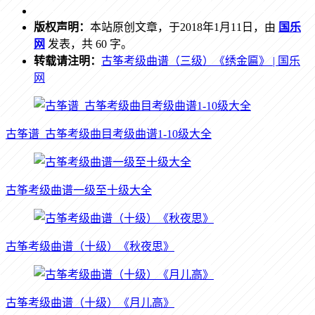
版权声明：
本站原创文章，于2018年1月11日，由
国乐
网
发表，共 60 字。
转载请注明：
古筝考级曲谱（三级）《绣金匾》 | 国乐
网
古筝谱_古筝考级曲目考级曲谱1-10级大全
古筝考级曲谱一级至十级大全
古筝考级曲谱（十级）《秋夜思》
古筝考级曲谱（十级）《月儿高》