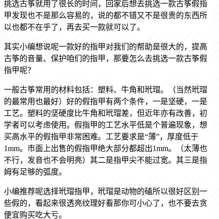
挑选古筝就用了很长的时间，回家后想去挑选一款古筝假指
甲发现也不是那么容易的，说的都不错又不是很贵的东西所
以也都不在乎了，再去买一款就可以了。
其实小编想说呢一款好的指甲对我们的帮助是很大的，提高
古筝的音量、保护咱们的指甲，那要怎么去挑选一款古筝假
指甲呢？
一般古筝常用的材料包括：塑料、牛角和玳瑁。（当然玳瑁
的最常用也最好）好的假指甲有两个条件，一是坚硬，一是
工艺。塑料的坚硬度比牛角和玳瑁差，但近年亦有改善，初
学者可以考虑使用。假指甲的工艺水平低是个普遍现象，想
买高水平的假指甲非常困难。工艺要求是
“薄”，厚度低于
1mm。市面上出售的假指甲绝大部分都超出1mm。（太薄也
不行，发音也不会明亮）其二是指甲尖不能过宽。其三是指
姆有足够的弧度。
小编推荐呢选择玳瑁指甲，玳瑁是动物的磕所以很好区别一
些假的，看起来很透亮纹理好看那你可小心了，也不要去贪
便宜购买吃大亏。