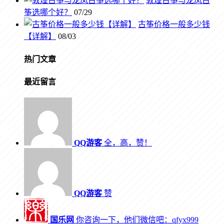
敦煌古筝与龙凤古
筝选哪个好？
07/29
古筝价格一般多少钱
【详解】
08/03
热门文章
最近留言
QQ游客
全，高，赞！
QQ游客
赞
国乐网
你咨询一下，他们微信吧：qfyx999