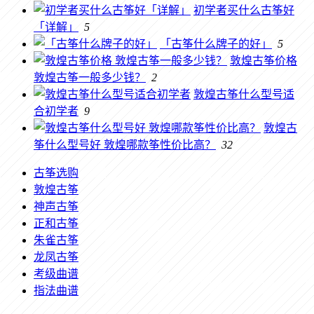
初学者买什么古筝好
「详解」
5
「古筝什么牌子的好」
5
敦煌古筝价格
敦煌古筝一般多少钱？
2
敦煌古筝什么型号适
合初学者
9
敦煌古
筝什么型号好 敦煌哪款筝性价比高？
32
古筝选购
敦煌古筝
神声古筝
正和古筝
朱雀古筝
龙凤古筝
考级曲谱
指法曲谱