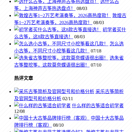
选什么古
筝，上海神声古筝热选盘点！
08/03
敦煌古
筝1~2万艺考演奏筝，2026高热度款！
08/03
初学者买什
么古筝，这8款古筝直接选！
08/03
怎么选
小古筝，不同尺寸小挖筝看这几款！
07/18
选朱雀
古筝整挖筝，这款莫奈蝶语很出圈！
07/10
热评文章
采乐古筝简析
及官网型号和价格分析
02/11
什么样的古筝适合初学者
12/08
中国十大古筝品
牌排行榜（客观）
08/10