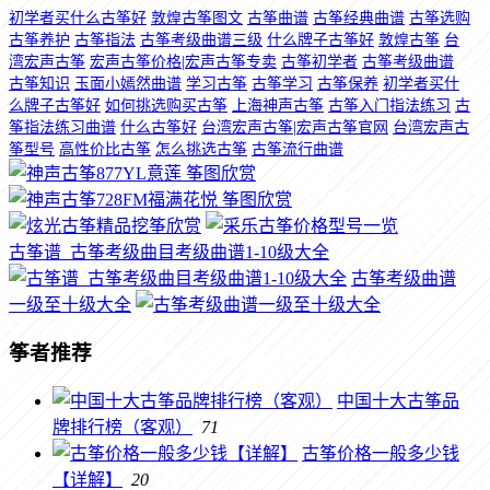
初学者买什么古筝好
敦煌古筝图文
古筝曲谱
古筝经典曲谱
古筝选购
古筝养护
古筝指法
古筝考级曲谱三级
什么牌子古筝好
敦煌古筝
台
湾宏声古筝
宏声古筝价格|宏声古筝专卖
古筝初学者
古筝考级曲谱
古筝知识
玉面小嫣然曲谱
学习古筝
古筝学习
古筝保养
初学者买什
么牌子古筝好
如何挑选购买古筝
上海神声古筝
古筝入门指法练习
古
筝指法练习曲谱
什么古筝好
台湾宏声古筝|宏声古筝官网
台湾宏声古
筝型号
高性价比古筝
怎么挑选古筝
古筝流行曲谱
古筝谱_古筝考级曲目考级曲谱1-10级大全
古筝考级曲谱
一级至十级大全
筝者推荐
中国十大古筝品
牌排行榜（客观）
71
古筝价格一般多少钱
【详解】
20