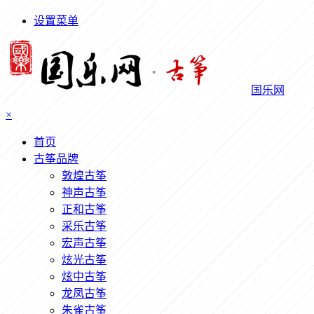
设置菜单
国乐网
×
首页
古筝品牌
敦煌古筝
神声古筝
正和古筝
采乐古筝
宏声古筝
炫光古筝
炫中古筝
龙凤古筝
朱雀古筝