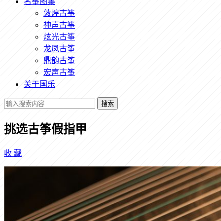
名筝图集
敦煌古筝
神声古筝
炫光古筝
龙凤古筝
鼎韵古筝
宏声古筝
关于国乐
搜索
挑选古筝假指甲
收
藏