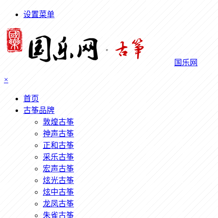
设置菜单
国乐网
×
首页
古筝品牌
敦煌古筝
神声古筝
正和古筝
采乐古筝
宏声古筝
炫光古筝
炫中古筝
龙凤古筝
朱雀古筝