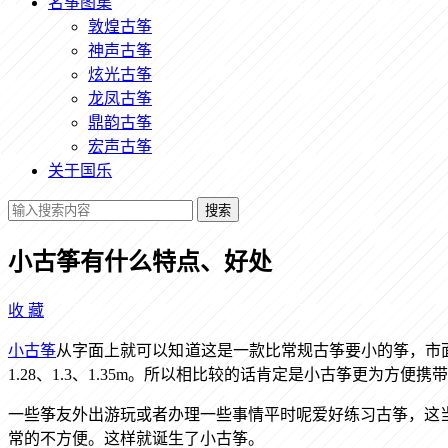
名筝图集
敦煌古筝
神声古筝
炫光古筝
龙凤古筝
鼎韵古筝
宏声古筝
关于国乐
搜索
小古筝有什么特点、好处
收
藏
小古筝
从字面上就可以知道这是一款比常规古筝要小的筝，市面
1.28、1.3、1.35m。所以相比较的话肯定是小古筝更为方
一些筝友外出游玩或者办理一些事情平时呢爱好练习古筝，这
常的不方便。这样就诞生了小古筝。