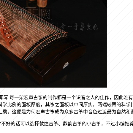
8伽倻琴 每一架宏声古筝的制作都是一个识音之人的佳作，因此唯
科学比例的面板厚度，其筝之面板以中间厚实，两端较薄的科学
上乘，这便是为何宏声古筝成为众多古筝中音色过渡最为自然和
件不好的话可以选择敦煌古筝、鼎韵古筝的小古筝，不过小编推