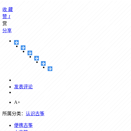
收
藏
赞
1
赏
分享
发表评论
A+
所属分类：
认识古筝
便携古筝