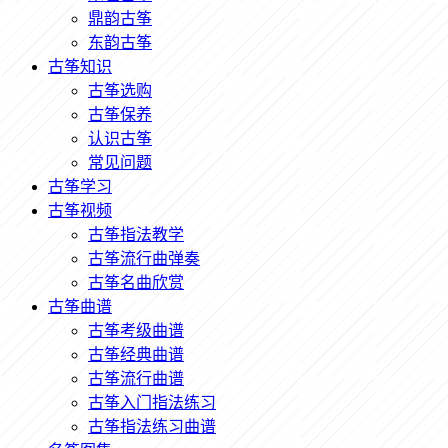
鼎韵古筝
东韵古筝
古筝知识
古筝选购
古筝保养
认识古筝
常见问题
古筝学习
古筝视频
古筝指法教学
古筝流行曲弹奏
古筝名曲欣赏
古筝曲谱
古筝考级曲谱
古筝经典曲谱
古筝流行曲谱
古筝入门指法练习
古筝指法练习曲谱