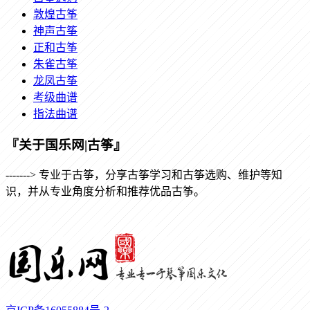
敦煌古筝
神声古筝
正和古筝
朱雀古筝
龙凤古筝
考级曲谱
指法曲谱
『关于国乐网|古筝』
-------> 专业于古筝，分享古筝学习和古筝选购、维护等知
识，并从专业角度分析和推荐优品古筝。