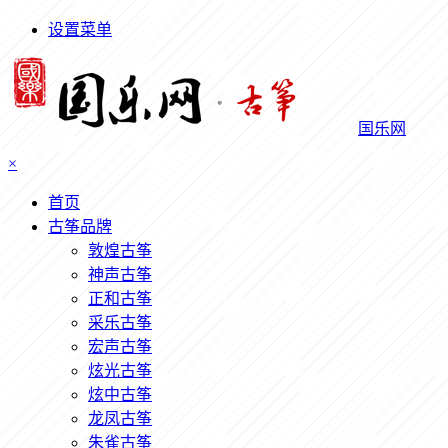
设置菜单
国乐网
×
首页
古筝品牌
敦煌古筝
神声古筝
正和古筝
采乐古筝
宏声古筝
炫光古筝
炫中古筝
龙凤古筝
朱雀古筝