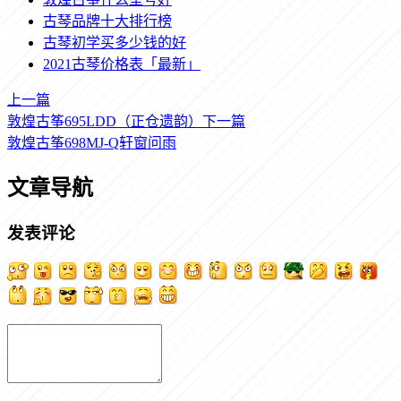
古琴品牌十大排行榜
古琴初学买多少钱的好
2021古琴价格表「最新」
上一篇
敦煌古筝695LDD（正仓遗韵）
下一篇
敦煌古筝698MJ-Q轩窗问雨
文章导航
发表评论