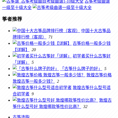
古筝考级曲谱
一级至十级大全
筝者推荐
中国十大古筝品
牌排行榜（客观）
71
古筝价格一般多少钱
【详解】
20
初学者买什么古筝好
「详解」
5
「古筝什么牌子的好」
5
敦煌古筝价格
敦煌古筝一般多少钱？
2
敦煌古筝什么型号适
合初学者
9
敦煌古
筝什么型号好 敦煌哪款筝性价比高？
32
古筝选购