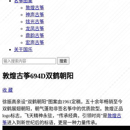
名筝图集
敦煌古筝
神声古筝
炫光古筝
龙凤古筝
鼎韵古筝
宏声古筝
关于国乐
搜索
敦煌古筝694D双鹤朝阳
收
藏
徐振高亲设“双鹤朝阳”图案由1961定稿，五十余年畅销至今
双鹤展翅朝阳，朝气蓬勃非签名筝中的优质款型。敦煌正品
logo标志，飞天精神永驻，“传承经典，引领时尚”是
敦煌古
筝
进入到新世纪后的标语，更是一种力量传承。