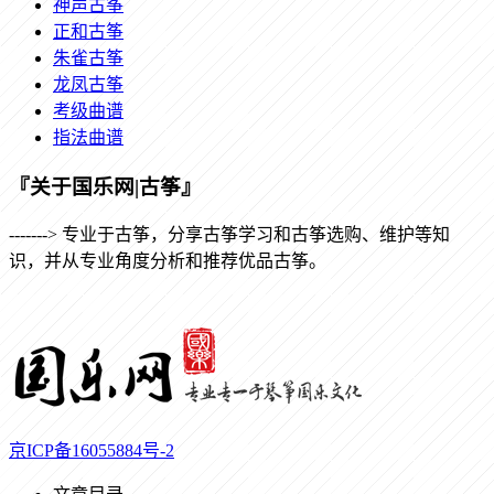
神声古筝
正和古筝
朱雀古筝
龙凤古筝
考级曲谱
指法曲谱
『关于国乐网|古筝』
-------> 专业于古筝，分享古筝学习和古筝选购、维护等知
识，并从专业角度分析和推荐优品古筝。
京ICP备16055884号-2