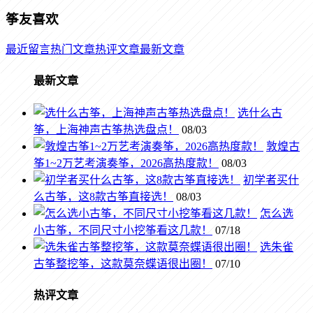
筝友喜欢
最近留言
热门文章
热评文章
最新文章
最新文章
选什么古
筝，上海神声古筝热选盘点！
08/03
敦煌古
筝1~2万艺考演奏筝，2026高热度款！
08/03
初学者买什
么古筝，这8款古筝直接选！
08/03
怎么选
小古筝，不同尺寸小挖筝看这几款！
07/18
选朱雀
古筝整挖筝，这款莫奈蝶语很出圈！
07/10
热评文章