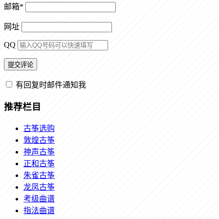
邮箱
*
网址
QQ
有回复时邮件通知我
推荐栏目
古筝选购
敦煌古筝
神声古筝
正和古筝
朱雀古筝
龙凤古筝
考级曲谱
指法曲谱