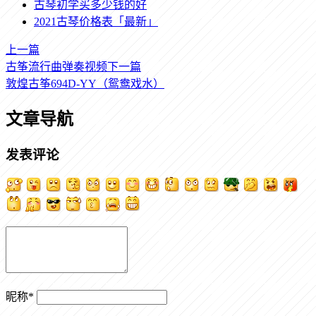
古琴初学买多少钱的好
2021古琴价格表「最新」
上一篇
古筝流行曲弹奏视频
下一篇
敦煌古筝694D-YY（鸳鸯戏水）
文章导航
发表评论
昵称
*