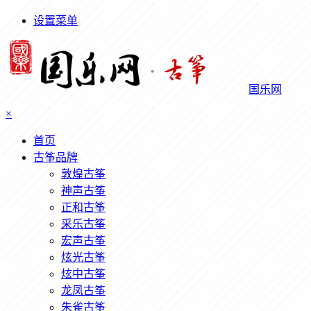
设置菜单
国乐网
×
首页
古筝品牌
敦煌古筝
神声古筝
正和古筝
采乐古筝
宏声古筝
炫光古筝
炫中古筝
龙凤古筝
朱雀古筝