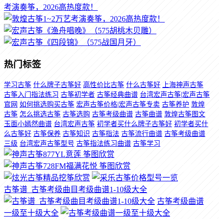
考演奏筝，2026高热度款！
热门标签
学习古筝
什么牌子古筝好
高性价比古筝
什么古筝好
上海神声古筝
古筝入门指法练习
古筝初学者
古筝经典曲谱
台湾宏声古筝|宏声古筝
官网
如何挑选购买古筝
宏声古筝价格|宏声古筝专卖
古筝养护
敦煌
古筝
怎么挑选古筝
古筝选购
古筝考级曲谱
古筝曲谱
敦煌古筝图文
玉面小嫣然曲谱
台湾宏声古筝
初学者买什么牌子古筝好
初学者买什
么古筝好
古筝保养
古筝知识
古筝指法
古筝流行曲谱
古筝考级曲谱
三级
台湾宏声古筝型号
古筝指法练习曲谱
古筝学习
古筝谱_古筝考级曲目考级曲谱1-10级大全
古筝考级曲谱
一级至十级大全