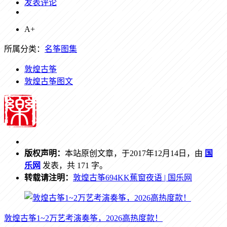
发表评论
A+
所属分类：
名筝图集
敦煌古筝
敦煌古筝图文
版权声明：
本站原创文章，于2017年12月14日，由
国
乐网
发表，共 171 字。
转载请注明：
敦煌古筝694KK蕉窗夜语 | 国乐网
敦煌古筝1~2万艺考演奏筝，2026高热度款！