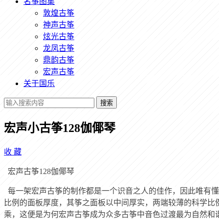
名筝图集
敦煌古筝
神声古筝
炫光古筝
龙凤古筝
鼎韵古筝
宏声古筝
关于国乐
搜索
宏声小古筝128伽倻琴
收
藏
宏声古筝128伽倻琴
每一架宏声古筝的制作都是一个识音之人的佳作，因此唯有懂
比例的面板厚度，其筝之面板以中间厚实，两端较薄的科学比
乘，这便是为何宏声古筝成为众多古筝中音色过渡最为自然和