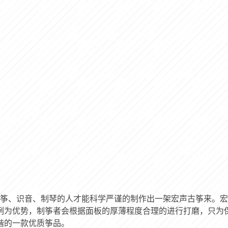
筝、识音、制琴的人才能科学严谨的制作出一架宏声古筝来。宏
例为优势，制筝者会根据面板的厚薄程度合理的进行打磨，只为
谐的一款优质筝品。