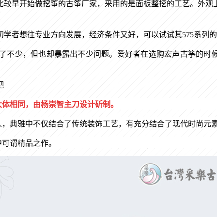
算是比较早开始做挖筝的古筝厂家，采用的是面板整挖的工艺。外
学者想往专业方向发展，经济条件又好，可以试试其575系列
了不少，但也却暴露出不少问题。爱好者在选购宏声古筝的时
吧
大体相同，由杨崇智主刀设计斫制。
人，典雅中不仅结合了传统装饰工艺，有充分结合了现代时尚元
中可谓精品之作。