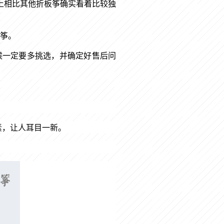
观上相比其他折板筝确实看着比较独
的筝。
候一定要多挑选，并确定好售后问
素，让人耳目一新。