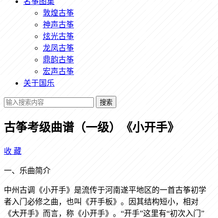
名筝图集
敦煌古筝
神声古筝
炫光古筝
龙凤古筝
鼎韵古筝
宏声古筝
关于国乐
搜索
古筝考级曲谱（一级）《小开手》
收
藏
一、乐曲简介
中州古调《小开手》是流传于河南遂平地区的一首古筝初学
者入门必修之曲，也叫《开手板》。因其结构短小，相对
《大开手》而言，称《小开手》。“开手”这里有“初次入门”