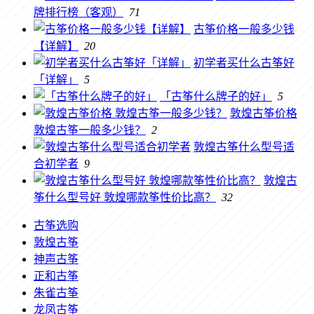
牌排行榜（客观）
71
古筝价格一般多少钱
【详解】
20
初学者买什么古筝好
「详解」
5
「古筝什么牌子的好」
5
敦煌古筝价格
敦煌古筝一般多少钱？
2
敦煌古筝什么型号适
合初学者
9
敦煌古
筝什么型号好 敦煌哪款筝性价比高？
32
古筝选购
敦煌古筝
神声古筝
正和古筝
朱雀古筝
龙凤古筝