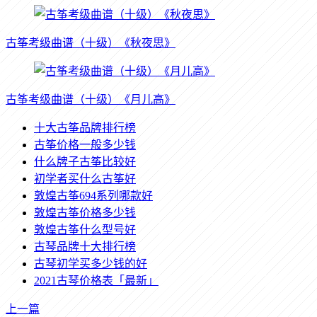
古筝考级曲谱（十级）《秋夜思》
古筝考级曲谱（十级）《月儿高》
十大古筝品牌排行榜
古筝价格一般多少钱
什么牌子古筝比较好
初学者买什么古筝好
敦煌古筝694系列哪款好
敦煌古筝价格多少钱
敦煌古筝什么型号好
古琴品牌十大排行榜
古琴初学买多少钱的好
2021古琴价格表「最新」
上一篇