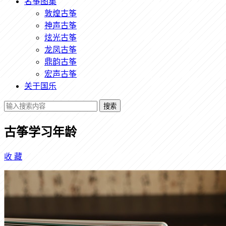
名筝图集
敦煌古筝
神声古筝
炫光古筝
龙凤古筝
鼎韵古筝
宏声古筝
关于国乐
搜索
古筝学习年龄
收
藏