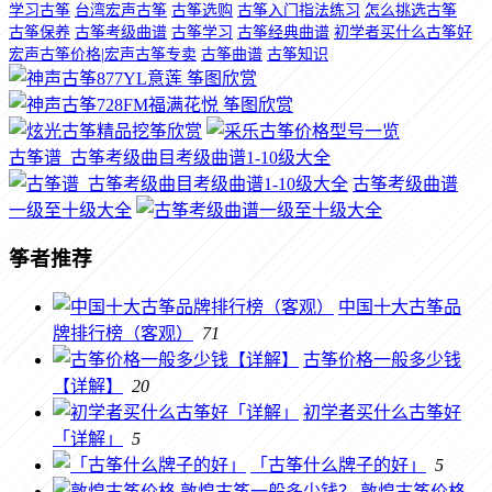
学习古筝
台湾宏声古筝
古筝选购
古筝入门指法练习
怎么挑选古筝
古筝保养
古筝考级曲谱
古筝学习
古筝经典曲谱
初学者买什么古筝好
宏声古筝价格|宏声古筝专卖
古筝曲谱
古筝知识
古筝谱_古筝考级曲目考级曲谱1-10级大全
古筝考级曲谱
一级至十级大全
筝者推荐
中国十大古筝品
牌排行榜（客观）
71
古筝价格一般多少钱
【详解】
20
初学者买什么古筝好
「详解」
5
「古筝什么牌子的好」
5
敦煌古筝价格