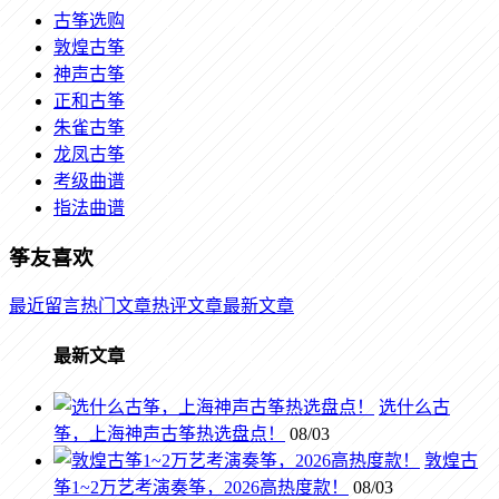
古筝选购
敦煌古筝
神声古筝
正和古筝
朱雀古筝
龙凤古筝
考级曲谱
指法曲谱
筝友喜欢
最近留言
热门文章
热评文章
最新文章
最新文章
选什么古
筝，上海神声古筝热选盘点！
08/03
敦煌古
筝1~2万艺考演奏筝，2026高热度款！
08/03