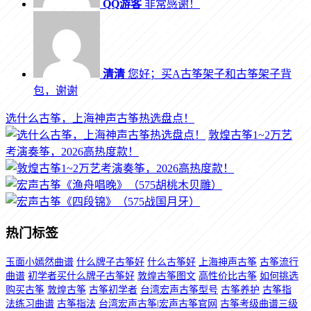
QQ游客
非常感谢！
清清
您好；买A古筝架子和古筝架子背
包，谢谢
选什么古筝，上海神声古筝热选盘点！
敦煌古筝1~2万艺
考演奏筝，2026高热度款！
热门标签
玉面小嫣然曲谱
什么牌子古筝好
什么古筝好
上海神声古筝
古筝流行
曲谱
初学者买什么牌子古筝好
敦煌古筝图文
高性价比古筝
如何挑选
购买古筝
敦煌古筝
古筝初学者
台湾宏声古筝型号
古筝养护
古筝指
法练习曲谱
古筝指法
台湾宏声古筝|宏声古筝官网
古筝考级曲谱三级