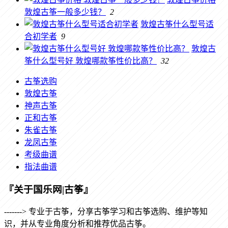
敦煌古筝一般多少钱？
2
敦煌古筝什么型号适
合初学者
9
敦煌古
筝什么型号好 敦煌哪款筝性价比高？
32
古筝选购
敦煌古筝
神声古筝
正和古筝
朱雀古筝
龙凤古筝
考级曲谱
指法曲谱
『关于国乐网|古筝』
-------> 专业于古筝，分享古筝学习和古筝选购、维护等知
识，并从专业角度分析和推荐优品古筝。