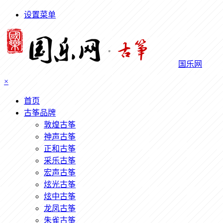
设置菜单
国乐网
×
首页
古筝品牌
敦煌古筝
神声古筝
正和古筝
采乐古筝
宏声古筝
炫光古筝
炫中古筝
龙凤古筝
朱雀古筝