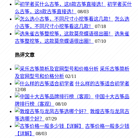
初学者买什
么古筝，这8款古筝直接选！
08/03
怎么选
小古筝，不同尺寸小挖筝看这几款！
07/18
选朱雀
古筝整挖筝，这款莫奈蝶语很出圈！
07/10
热评文章
采乐古筝简析
及官网型号和价格分析
02/11
什么样的古筝适合初学者
12/08
中国十大古筝品
牌排行榜（客观）
08/10
敦煌古筝与龙凤古
筝选哪个好？
07/29
古筝价格一般多少钱
【详解】
08/03