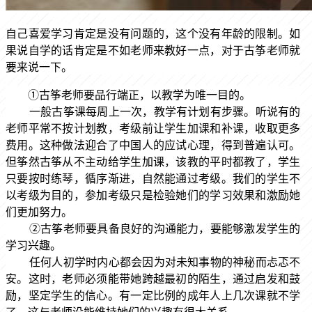
自己喜爱学习肯定是没有问题的，这个没有年龄的限制。如
果说自学的话肯定是不如老师来教好一点，对于古筝老师就
要来说一下。
①古筝老师要品行端正，以教学为唯一目的。
一般古筝课每周上一次，教学有计划有步骤。听说有的
老师平常不按计划教，考级前让学生加课和补课，收取更多
费用。这种做法迎合了中国人的应试心理，得到普遍认可。
但筝然古筝从不主动给学生加课，该教的平时都教了，学生
只要按时练琴，循序渐进，自然能通过考级。我们的学生不
以考级为目的，参加考级只是检验她们的学习效果和激励她
们更加努力。
②古筝老师要具备良好的沟通能力，要能够激发学生的
学习兴趣。
任何人初学时内心都会因为对未知事物的神秘而忐忑不
安。这时，老师必须能带她跨越最初的陌生，通过启发和鼓
励，坚定学生的信心。有一定比例的成年人上几次课就不学