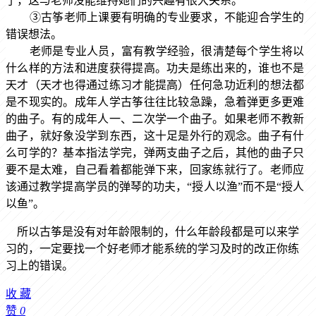
了，这与老师没能维持她们的兴趣有很大关系。
③古筝老师上课要有明确的专业要求，不能迎合学生的
错误想法。
老师是专业人员，富有教学经验，很清楚每个学生将以
什么样的方法和进度获得提高。功夫是练出来的，谁也不是
天才（天才也得通过练习才能提高）任何急功近利的想法都
是不现实的。成年人学古筝往往比较急躁，急着弹更多更难
的曲子。有的成年人一、二次学一个曲子。如果老师不教新
曲子，就好象没学到东西，这十足是外行的观念。曲子有什
么可学的？基本指法学完，弹两支曲子之后，其他的曲子只
要不是太难，自己看着都能弹下来，回家练就行了。老师应
该通过教学提高学员的弹琴的功夫，“授人以渔”而不是“授人
以鱼”。
所以古筝是没有对年龄限制的，什么年龄段都是可以来学
习的，一定要找一个好老师才能系统的学习及时的改正你练
习上的错误。
收
藏
赞
0