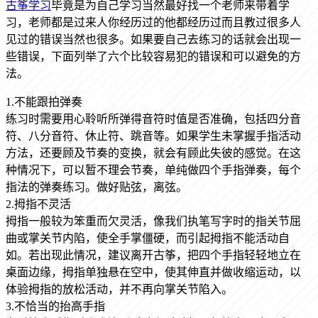
古筝学习
毕竟是为自己学习当然最好找一个老师来带着学
习，老师都是过来人你经历过的他都经历过而且教过很多人
见过的错误当然也很多。如果要自己去练习的话就会出现一
些错误，下面列举了六个比较容易犯的错误和可以避免的方
法。
1.不能跟拍弹奏
练习时需要用心聆听所弹得音符时值是否准确，包括四分音
符、八分音符、休止符、跳音等。如果学生未掌握手指活动
方法，还要顾及节奏的变换，就会有顾此失彼的感觉。在这
种情况下，可以暂不理会节奏，单纯做四个手指弹奏，每个
指法的弹奏练习。做好贴弦，离弦。
2.拇指不灵活
拇指一般较为笨重而欠灵活，像我们执笔写字时的指关节屈
曲或掌关节内陷，使全手掌僵硬，而引起拇指不能活动自
如。若出现此情况，建议离开古筝，把四个手指轻轻地立在
桌面边缘，拇指单独悬在空中，使其伸直并做收缩运动，以
体验拇指的放松活动，并不再向掌关节陷入。
3.不恰当的抬高手指