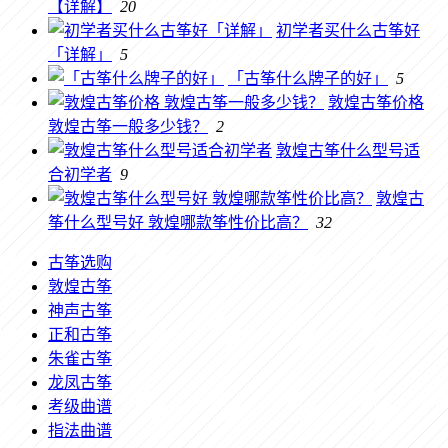
【详解】
20
初学者买什么古筝好
「详解」
5
「古筝什么牌子的好」
5
敦煌古筝价格
敦煌古筝一般多少钱？
2
敦煌古筝什么型号适
合初学者
9
敦煌古
筝什么型号好 敦煌哪款筝性价比高？
32
古筝选购
敦煌古筝
神声古筝
正和古筝
朱雀古筝
龙凤古筝
考级曲谱
指法曲谱