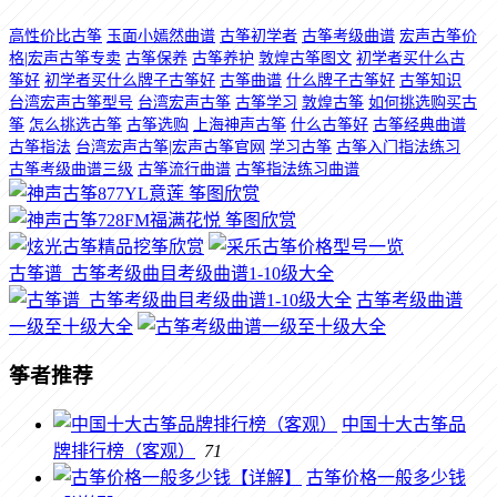
高性价比古筝
玉面小嫣然曲谱
古筝初学者
古筝考级曲谱
宏声古筝价
格|宏声古筝专卖
古筝保养
古筝养护
敦煌古筝图文
初学者买什么古
筝好
初学者买什么牌子古筝好
古筝曲谱
什么牌子古筝好
古筝知识
台湾宏声古筝型号
台湾宏声古筝
古筝学习
敦煌古筝
如何挑选购买古
筝
怎么挑选古筝
古筝选购
上海神声古筝
什么古筝好
古筝经典曲谱
古筝指法
台湾宏声古筝|宏声古筝官网
学习古筝
古筝入门指法练习
古筝考级曲谱三级
古筝流行曲谱
古筝指法练习曲谱
古筝谱_古筝考级曲目考级曲谱1-10级大全
古筝考级曲谱
一级至十级大全
筝者推荐
中国十大古筝品
牌排行榜（客观）
71
古筝价格一般多少钱