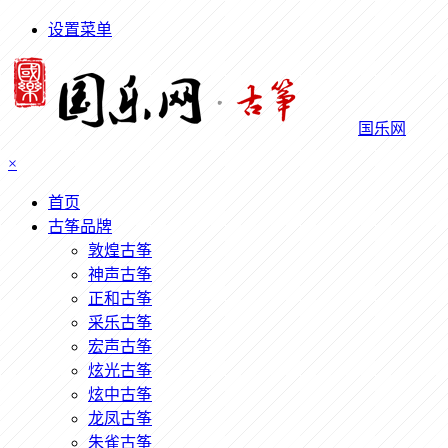
设置菜单
国乐网
×
首页
古筝品牌
敦煌古筝
神声古筝
正和古筝
采乐古筝
宏声古筝
炫光古筝
炫中古筝
龙凤古筝
朱雀古筝