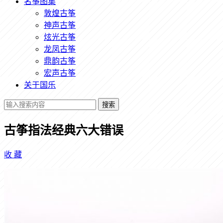
名筝图集
敦煌古筝
神声古筝
炫光古筝
龙凤古筝
鼎韵古筝
宏声古筝
关于国乐
搜索
古筝指法经典六大错误
收
藏