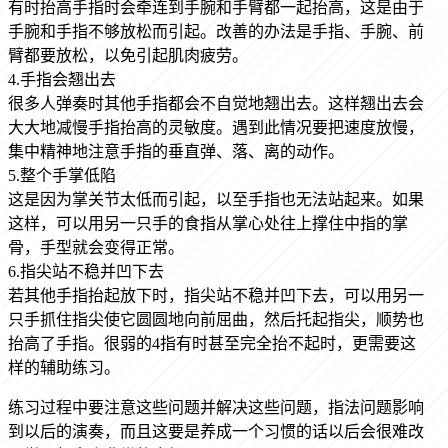
有时抬高手指时会牵连到手腕和手臂都一起抬高，这是由于
手腕和手指不够放松而引起。改善的办法是手指、手腕、前
臂都要放松，以免引起肌肉疲劳。
4.手指会翘出去
很多人弹奏时其他手指都会不自觉地翘出去。这样翘出去会
大大地减慢手指抬高的灵敏度。遇到此情况要把速度放慢，
集中精神地注意手指的垂直弹、落、离的动作。
5.整个手掌低陷
这是因为掌关节太低而引起，以至手指也无法站起来。如果
这样，可以用另一只手的食指从掌心处往上撑住中指的掌
骨，手型就会变得正常。
6.指尖站不稳并凹下去
若其他手指抬起放下时，指尖站不稳并凹下去，可以用另一
只手抓住指尖使它圆圆地向前屈曲，然后托起指尖，顺势也
抬高了手指。很弱的4指有时甚至完全抬不起时，更需要这
样的辅助练习。
练习过程中要注意这些问题并解决这些问题，指法问题影响
到以后的演奏，而且这要是养成一个习惯的话以后会很难改