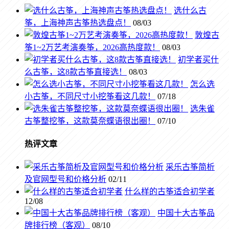
选什么古
筝，上海神声古筝热选盘点！
08/03
敦煌古
筝1~2万艺考演奏筝，2026高热度款！
08/03
初学者买什
么古筝，这8款古筝直接选！
08/03
怎么选
小古筝，不同尺寸小挖筝看这几款！
07/18
选朱雀
古筝整挖筝，这款莫奈蝶语很出圈！
07/10
热评文章
采乐古筝简析
及官网型号和价格分析
02/11
什么样的古筝适合初学者
12/08
中国十大古筝品
牌排行榜（客观）
08/10