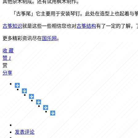
其他杂木制成。还有试用枫木制作。
「古筝尾」它主要用于安装琴钉。此处在造型上也起着与
古筝知识
就是这些一些相信您也对
古筝结构
有了一定的了解，
更多精彩资讯尽在
国乐网
。
收
藏
赞
1
赏
分享
发表评论