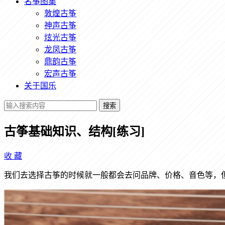
名筝图集
敦煌古筝
神声古筝
炫光古筝
龙凤古筝
鼎韵古筝
宏声古筝
关于国乐
搜索
古筝基础知识、结构[练习]
收
藏
我们去选择古筝的时候就一般都会去问品牌、价格、音色等，