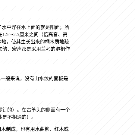
于水中浮在水上面的就是阳面；所
在
1.5
～
2.5
厘米之间（倍高音、高
沙地，使其生长出来的桐木质地疏
东韵、宏声都是采用兰考的泡桐作
况一般来说，没有山水纹的面板是
琴钉的）。在古筝头的侧面有一个
体是不相通的）。
用木制成，也有用水曲柳、红木或