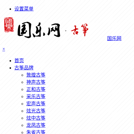
设置菜单
国乐网
×
首页
古筝品牌
敦煌古筝
神声古筝
正和古筝
采乐古筝
宏声古筝
炫光古筝
炫中古筝
龙凤古筝
朱雀古筝