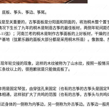
、底板、筝头、筝边、筝尾
。
板是至关重要的，
古筝面板是分阳面和阴面的，将泡桐木整个置
情况下生长了九年的桐木是制造古筝的最佳板材，两侧年轮间距
-11
弦）；河南兰考的桐木是制作古筝面板的上好板材，干燥的
产基地（弦累乐器的面板大部分都是采用桐木所造）。像敦煌、
出现年轮交接的现象，这样的木纹被称为了山水纹，按照一般情
三条纹以上的，很抱歉就是只能做底板了。
作用是固定琴弦，由穿弦孔来固定（也有的古筝的古筝头是固定
体相通，这样就扩大了共鸣的范围（也有的古筝，古筝头与共鸣
靠近身体的一侧称为内筝边，另一侧称为外古筝边。古筝边一般