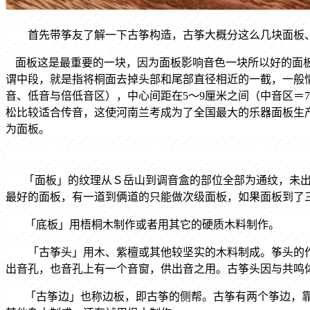
首先带筝友了解一下古筝构造，古筝大概分这么几块
面板
面板这是最重要的一块，因为面板影响音色一块所以好的面
谓中段，就是指将桐面去掉头部和尾部直径相近的一截，一般
音、低音与倍低音区），中心间距在
5
～
9
厘米之间（中音区＝
7
松比较适合传音，这使河南兰考成为了全国最大的乐器面板生
为面板。
「
面板
」
的纹理从Ｓ岳山到调音盒的部位全部为通纹，未
最好的面板，有一道到俩道的只能做次级面板，如果面板到了
「底板」用梧桐木制作或者用其它的硬质木料制作。
「古筝头」用木、紫檀或其他较坚实的木料制成。筝头的
出音孔，也音孔上有一个音窗，供出音之用。古筝头因与共鸣
「
古筝边」也称边板，即古筝的侧帮。古筝有两个筝边，