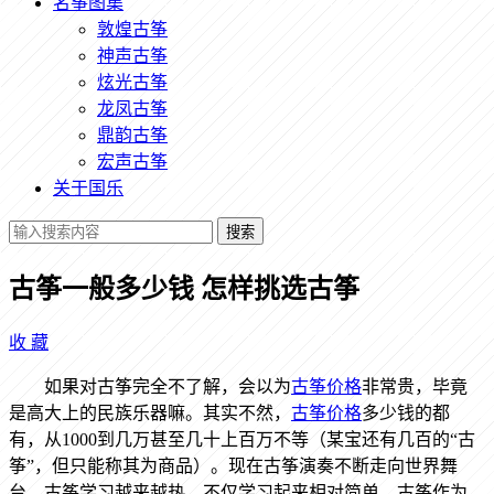
名筝图集
敦煌古筝
神声古筝
炫光古筝
龙凤古筝
鼎韵古筝
宏声古筝
关于国乐
搜索
古筝一般多少钱 怎样挑选古筝
收
藏
如果对古筝完全不了解，会以为
古筝价格
非常贵，毕竟
是高大上的民族乐器嘛。其实不然，
古筝价格
多少钱的都
有，从1000到几万甚至几十上百万不等（某宝还有几百的“古
筝”，但只能称其为商品）。现在古筝演奏不断走向世界舞
台，古筝学习越来越热。不仅学习起来相对简单，古筝作为