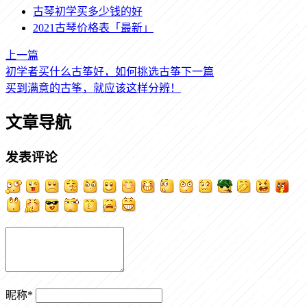
古琴初学买多少钱的好
2021古琴价格表「最新」
上一篇
初学者买什么古筝好，如何挑选古筝
下一篇
买到满意的古筝，就应该这样分辨！
文章导航
发表评论
昵称
*