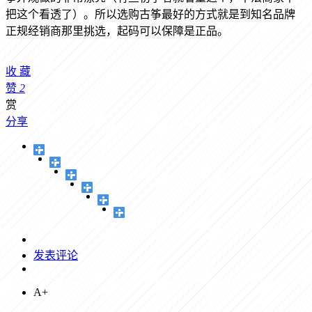
把这个看透了）。所以选购古筝最好的方式就是到知名品牌
正规经销商那里挑选，起码可以保障是正品。
收
藏
赞
2
赏
分享
发表评论
A+