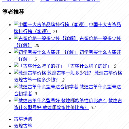
筝者推荐
中国十大古筝品
牌排行榜（客观）
71
古筝价格一般多少钱
【详解】
20
初学者买什么古筝好
「详解」
5
「古筝什么牌子的好」
5
敦煌古筝价格
敦煌古筝一般多少钱？
2
敦煌古筝什么型号适
合初学者
9
敦煌古
筝什么型号好 敦煌哪款筝性价比高？
32
古筝选购
敦煌古筝