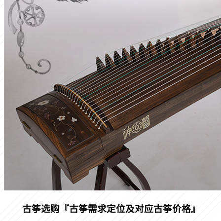
古筝选购『古筝需求定位及对应古筝价格』