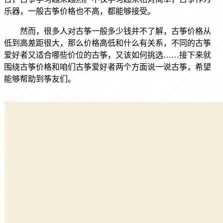
乐器，一般古筝价格也不高，都能够接受。
然而，很多人对古筝一般多少钱并不了解，古筝价格从
低到高差距很大，那么价格高低和什么有关系，不同的古筝
爱好者又适合哪些价位的古筝，又该如何挑选……接下来就
围绕古筝价格和咱们古筝爱好者两个方面说一说古筝，希望
能够帮助到筝友们。