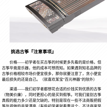
挑选古筝『注意事项』
价格——初学者在买古筝的时候更多先看的是价格，但
古筝毕竟是乐器，他的成本可想而知。如果遇到知名品牌的
古筝价格相较市场价便宜很多，那你就要注意了，贪小便宜
最后损失的还是自己。（就喜欢某宝“百元神器”的除外）
渠道——我们初学者都想花合适的价钱买到优质的古筝
（物美价廉），同时更担心的是买到假筝。可我们鉴别古筝
真假的能力多少还是欠缺的，特别是现在一些不法商贩把假
筝外观做的非常漂亮（有些初学者就看重这个，不法商家早