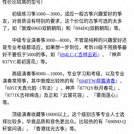
性价比较高的型号）
初级练习筝1000—3000，适应一般古筝兴趣爱好的筝
友，对音质没有特别的要求，这个价位的古筝可选的太多
了，如『敦煌696D双鹤朝阳』和『694DQ双鹤朝阳』等。
中级专业演奏筝3000—8000，不管是纯粹的兴趣爱好还
是专业考级都适应，如果想一步到位，考到10级不用换筝最
好不要低于5000的筝。如『
694LC-C吉祥云彩
』、『神声
837YC易初莲花』等。
高级演奏筝8000—10000，专业学习和考级，以及专业
演奏常用筝，其中敦煌比较热的有『
694FFW荷露清香
』、
『695T天真元韵（书法）』，神声『877QY秋月春花』、
『877JX吉祥绵连』及正和『云裳花容』、『雾雨莲心』
等。
顶级演奏收藏筝10000以上，这个级别古筝专业人士选
择比较多，毕竟品质和音色更出众。比较热的有『698MJ-Q
轩窗问语』、『香港炫光古筝』等。