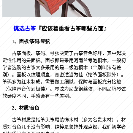
挑选古筝
『应该着重看古筝哪些方面』
1、面板/筝码/琴弦
古筝面板、筝码、琴弦决定了古筝音色好坏，其中起决
定性作用的是面板。面板都是采用河南兰考泡桐木，一般初
学者选购的古筝大多采用的是二级泡桐木（个别叫法有差
别）。面板以纹理顺直，宽密适当为佳（挖筝面板除外）。
筝码多为红木制成，需要做工细腻，保障与面板充分接触
（保障声音传到极佳）。琴弦为尼龙钢丝弦，不同品牌琴弦
软硬度不同，手感会有一些差别。
2、材质/音色
古筝材质是指筝头筝尾装饰木材（多为名贵木材），材
质对音色几乎没有影响，纯粹是装饰外观点缀，我们初学者