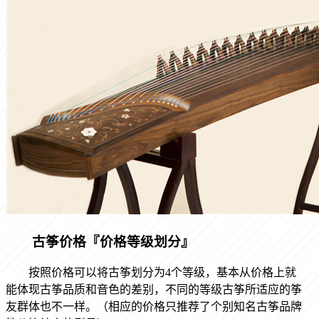
古筝价格『价格等级划分』
按照价格可以将古筝划分为4个等级，基本从价格上就
能体现古筝品质和音色的差别，不同的等级古筝所适应的筝
友群体也不一样。（相应的价格只推荐了个别知名古筝品牌