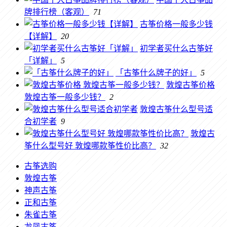
牌排行榜（客观）
71
古筝价格一般多少钱
【详解】
20
初学者买什么古筝好
「详解」
5
「古筝什么牌子的好」
5
敦煌古筝价格
敦煌古筝一般多少钱？
2
敦煌古筝什么型号适
合初学者
9
敦煌古
筝什么型号好 敦煌哪款筝性价比高？
32
古筝选购
敦煌古筝
神声古筝
正和古筝
朱雀古筝
龙凤古筝