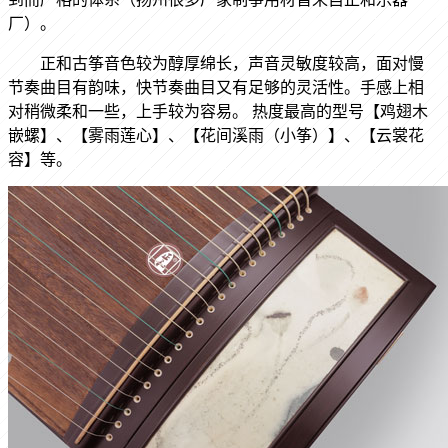
厂）。
正和古筝音色较为醇厚绵长，声音灵敏度较高，面对慢
节奏曲目有韵味，快节奏曲目又有足够的灵活性。手感上相
对稍微柔和一些，上手较为容易。
热度最高的型号
【
鸡翅木
嵌螺
】
、【雾雨莲心】
、
【花间溪雨（小筝）
】
、
【云裳花
容
】
等。