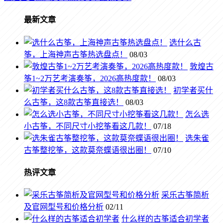
最新文章
选什么古
筝，上海神声古筝热选盘点！
08/03
敦煌古
筝1~2万艺考演奏筝，2026高热度款！
08/03
初学者买什
么古筝，这8款古筝直接选！
08/03
怎么选
小古筝，不同尺寸小挖筝看这几款！
07/18
选朱雀
古筝整挖筝，这款莫奈蝶语很出圈！
07/10
热评文章
采乐古筝简析
及官网型号和价格分析
02/11
什么样的古筝适合初学者