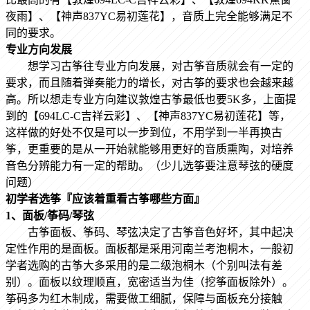
夜雨
】
、【神声837YC易初莲花
】
，
音质上完全能够满足不
同的要求。
专业方向发展
想学习古筝往专业方向发展，对古筝音质就会有一定的
要求，而且随着弹奏能力的增长，对古筝的要求也会越来越
高。所以想走专业方向建议敦煌古筝
最低也要
5K多，上面提
到的【694LC-C吉祥云彩
】
、【神声837YC易初莲花
】
等，
这样做的好处不仅是可以一步到位，不用学到一半再换古
筝，更重要的是从一开始就能够用更好的音质熏陶，对培养
音色分辨能力有一定的帮助。（少儿选筝要注意琴弦的硬度
问题）
初学者选筝『应该着重看古筝哪些方面』
1、面板/筝码/琴弦
古筝面板、筝码、琴弦决定了古筝音色好坏，其中起决
定性作用的是面板。面板都是采用河南兰考泡桐木，一般初
学者选购的古筝大多采用的是二级泡桐木（个别叫法有差
别）。面板以纹理顺直，宽密适当为佳（挖筝面板除外）。
筝码多为红木制成，需要做工细腻，保障与面板充分接触