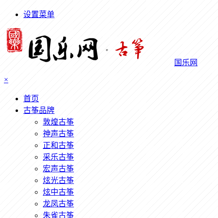
设置菜单
国乐网
×
首页
古筝品牌
敦煌古筝
神声古筝
正和古筝
采乐古筝
宏声古筝
炫光古筝
炫中古筝
龙凤古筝
朱雀古筝