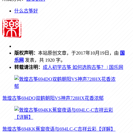
什么古筝好
版权声明：
本站原创文章，于2017年10月19日，由
国
乐网
发表，共 1920 字。
转载请注明：
成人初学古筝 如何选购古筝？ | 国乐网
敦煌古筝694DQ双鹤朝阳VS神声728HX花香浓郁
敦煌古筝694KK蕉窗夜语与694LC-C吉祥云彩【详解】