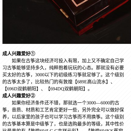
成人兴趣爱好
①
如果在古筝这块经济可投入有限，加上又不确定自己学
习古筝能够坚持多久，纯粹抱着玩玩的心态。那就没有必要
买太好的古筝，3000以下的初级练习筝就足够了。这个级别
的古筝太多了，比较热门的有敦煌
【689E高山流水
】
、
【696D双鹤朝阳
】
、【694DQ双鹤朝阳
】
。
成人兴趣爱好
②
如果你经济条件还不错，那就选一个3000—6000的古
筝，音质、材质和工艺肯定更好一些，另外完全可以做好保
养，以后家里的孩子也可以学习古筝而不用换筝。这个级别
的古筝基本算是中级筝了，也是选购最多的等级，其中性价
比最高的有【敦煌694LC-C吉祥云彩
】
、【敦煌694KK蕉窗