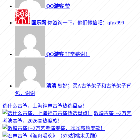
QQ游客
赞
国乐网
你咨询一下，他们微信吧：qfyx999
QQ游客
非常感谢！
清清
您好；买A古筝架子和古筝架子背
包，谢谢
选什么古筝，上海神声古筝热选盘点！
敦煌古筝1~2万艺
考演奏筝，2026高热度款！