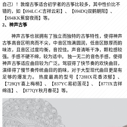
自己）！敦煌古筝适合初学者的古筝比较多，其中性价比不
错的，如【694LC-C吉祥云彩
】
、【694DQ双鹤朝阳
】
、
【694KK蕉窗夜雨
】
等。
2、神声古筝
神声古筝也就拥有了独立而独特的古筝特性，
使得神声
古筝高音区明亮而不尖，中音区饱满圆润，低音区醇厚而韵
味浓，且音区过度均衡，音控佳。声音清晰干净，颗粒感较
强。手感不硬不绵，较为适中。
独一无二的音色手感，使得
神声古筝适应曲目较为广泛。驾驭得了快节奏的欢快曲目，
演绎得了慢节奏传统曲目的韵味，对于大型现代曲目更是有
足够的爆发力。
热度最高的型号
【
728HX花香浓郁
】
、
【
728QY喜上梅梢
】
、
【
837YC易初莲花
】
、
【8
77JX吉祥
绵连
】
、
【
877QY秋月春花
】
等。