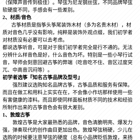
（保障声音传到极佳）。琴弦为尼龙钢丝弦，不同品牌琴弦
软硬度不同，手感会有一些差别。
2、材质/音色
古筝材质是指筝头筝尾装饰木材（多为名贵木材），材
质对音色几乎没有影响，纯粹是装饰外观点缀，我们初学者
对材质没有必要可以去考虑。
都说选筝听音，可是对于我们初学者完全是行不通的。无法
分辨什么样音色是好，什么音色为坏。特别是一些小琴行试
音，琴师会刻意回避古筝的弊端（吃音吃不住、音区过度突
兀、中高音沉闷等）。
初学者选筝『知名古筝品牌及型号』
强烈建议选购知名品牌古筝，古筝品质和服务有保障。
而且在做工和用料上实实在在，不会像小作坊那样使用一些
有害健康的漆料。而且即使同样面板材质不同的技术和经验
所制作出来的古筝音色会有很大差别。
1、敦煌古筝
敦煌
古筝是大家最熟悉的品牌，音色清脆明亮、爆发力
强，弹奏现代的创作曲目更加出色。敦煌琴弦稍硬，少儿在
选购的时候要注意琴弦的硬度（总有小品牌贬低敦煌，来扬