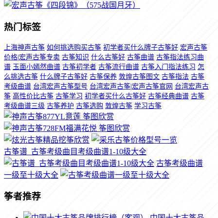
热门标签
上海神声古筝
如何挑选购买古筝
初学者买什么牌子古筝好
宏声古筝
价格|宏声古筝专卖
古筝知识
什么古筝好
古筝曲谱
古筝指法练习曲
谱
玉面小嫣然曲谱
古筝初学者
古筝流行曲谱
古筝入门指法练习
怎
么挑选古筝
什么牌子古筝好
古筝保养
敦煌古筝图文
古筝指法
古筝
考级曲谱
台湾宏声古筝型号
台湾宏声古筝|宏声古筝官网
台湾宏声古
筝
高性价比古筝
古筝学习
初学者买什么古筝好
古筝经典曲谱
古筝
考级曲谱三级
古筝养护
古筝选购
敦煌古筝
学习古筝
古筝谱_古筝考级曲目考级曲谱1-10级大全
古筝考级曲谱
一级至十级大全
筝者推荐
中国十大古筝品