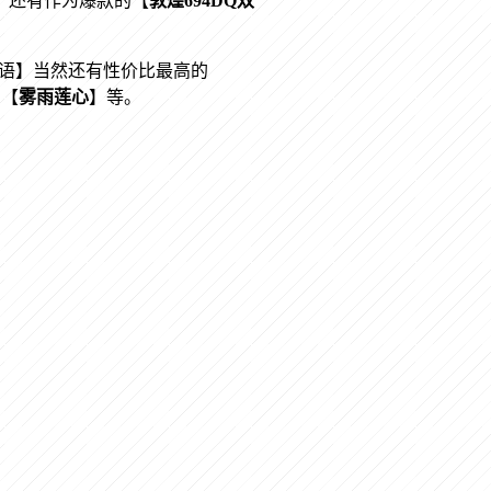
】还有作为爆款的【
敦煌
694DQ双
窗夜语】当然还有性价比最高的
和【
雾雨莲心
】等。