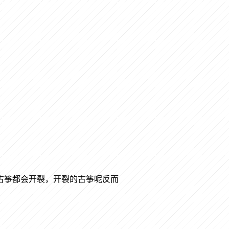
古筝都会开裂，开裂的古筝呢反而