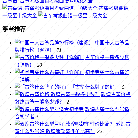
古筝谱_古筝考级曲目考级曲谱1-10级大全
古筝考级曲谱
一级至十级大全
筝者推荐
中国十大古筝品
牌排行榜（客观）
71
古筝价格一般多少钱
【详解】
20
初学者买什么古筝好
「详解」
5
「古筝什么牌子的好」
5
敦煌古筝价格
敦煌古筝一般多少钱？
2
敦煌古筝什么型号适
合初学者
9
敦煌古
筝什么型号好 敦煌哪款筝性价比高？
32