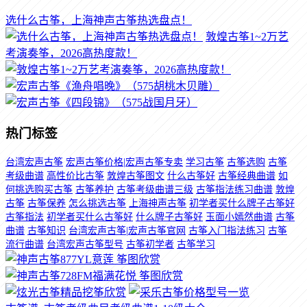
选什么古筝，上海神声古筝热选盘点！
敦煌古筝1~2万艺
考演奏筝，2026高热度款！
热门标签
台湾宏声古筝
宏声古筝价格|宏声古筝专卖
学习古筝
古筝选购
古筝
考级曲谱
高性价比古筝
敦煌古筝图文
什么古筝好
古筝经典曲谱
如
何挑选购买古筝
古筝养护
古筝考级曲谱三级
古筝指法练习曲谱
敦煌
古筝
古筝保养
怎么挑选古筝
上海神声古筝
初学者买什么牌子古筝好
古筝指法
初学者买什么古筝好
什么牌子古筝好
玉面小嫣然曲谱
古筝
曲谱
古筝知识
台湾宏声古筝|宏声古筝官网
古筝入门指法练习
古筝
流行曲谱
台湾宏声古筝型号
古筝初学者
古筝学习