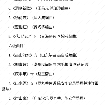
6.《洞庭新歌》（王昌元 浦琦璋编曲）
7.《绣荷包》（邱大成编曲）
8.《蜜柑红》（苏巧筝编曲）
9.《花儿与少年》（青海民歌 李婉芬编曲）
六级曲目：
1.《高山流水》☆（山东筝曲 高自成编曲）
2.《柳青娘》（潮州民间乐曲 林毛根演 李萌记谱）
3.《庆丰年》☆（赵玉斋曲）
4.《出水莲》☆（罗九香传谱 陈安华记录整理并注详细
指法）
5.《崖山哀》（广东汉乐 罗九香、陈安华整理）