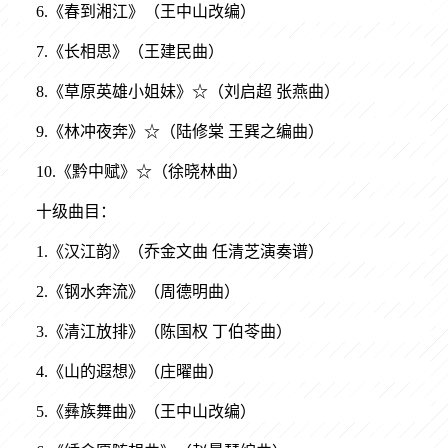
6.《春到湘江》（王中山改编）
7.《长相思》（王建民曲）
8.《草原英雄小姐妹》☆（刘启超 张燕曲）
9.《林冲夜奔》☆（陆修棠 王巽之编曲）
10.《黔中赋》☆（徐晓林曲）
十级曲目：
1.《汉江韵》（乔金文曲 任清芝演奏谱）
2.《钢水奔流》（周德明曲）
3.《清江放排》（陈国权 丁伯苓曲）
4.《山的遐想》（庄曜曲）
5.《彝族舞曲》（王中山改编）