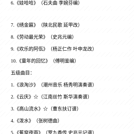
6.《娃哈哈》（石夫曲 李婉芬编）
7.《绣金匾》（陕北民歌 延甲改）
8.《劳动最光荣》（史兆元编）
9.《欢乐的阿佤》（杨正仁作 叶申龙改）
10.《童年的回忆》（傅明鉴编）
五级曲目：
1.《浪淘沙》（潮州音乐 杨秀明演奏谱）
2.《云庆》☆（江南丝竹 斯华演奏谱）
3.《高山流水》☆（曹东扶订谱）
4.《泼水》（张树德曲）
5.《蕉窗夜雨》（罗九香传 史兆元记谱）