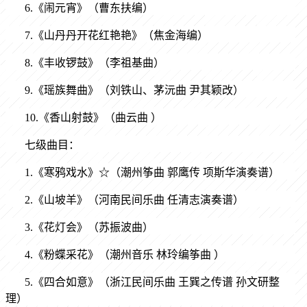
6.《闹元宵》（曹东扶编）
7.《山丹丹开花红艳艳》（焦金海编）
8.《丰收锣鼓》（李祖基曲）
9.《瑶族舞曲》（刘铁山、茅沅曲 尹其颖改）
10.《香山射鼓》（曲云曲 ）
七级曲目：
1.《寒鸦戏水》☆（潮州筝曲 郭鹰传 项斯华演奏谱）
2.《山坡羊》（河南民间乐曲 任清志演奏谱）
3.《花灯会》（苏振波曲）
4.《粉蝶采花》（潮州音乐 林玲编筝曲 ）
5.《四合如意》（浙江民间乐曲 王巽之传谱 孙文研整
理）