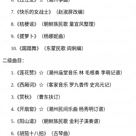
7.《快乐的女战士》（赵淑屏改编）
8.《桔梗谣》（朝鲜族民歌 童宜风整理）
9.《拔萝卜》（杨娜妮曲）
10.《踢踏舞》（东蒙民歌 阎俐编）
二级曲目：
1.《莲花赞》☆（潮州庙堂音乐 林 毛根奏 李萌记谱）
2.《西厢词》☆（客家音乐 罗九香传 史兆元记）
3.《赏秋》（曹东扶订）
4.《开扇窗》☆（潮州民间乐曲 杨秀明订谱）
5.《阳山道》（朝鲜族民歌 金利子演奏谱）
6.《胡笳十八拍》（古琴曲）