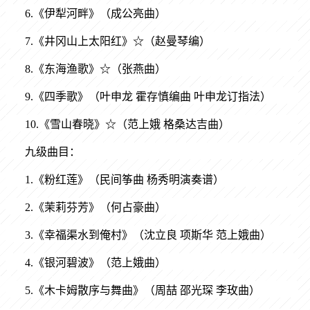
6.《伊犁河畔》（成公亮曲）
7.《井冈山上太阳红》☆（赵曼琴编）
8.《东海渔歌》☆（张燕曲）
9.《四季歌》（叶申龙 霍存慎编曲 叶申龙订指法）
10.《雪山春晓》☆（范上娥 格桑达吉曲）
九级曲目：
1.《粉红莲》（民间筝曲 杨秀明演奏谱）
2.《茉莉芬芳》（何占豪曲）
3.《幸福渠水到俺村》（沈立良 项斯华 范上娥曲）
4.《银河碧波》（范上娥曲）
5.《木卡姆散序与舞曲》（周喆 邵光琛 李玫曲）