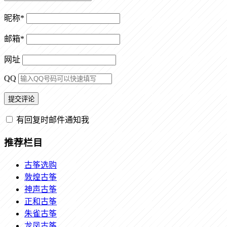
昵称
*
邮箱
*
网址
QQ
有回复时邮件通知我
推荐栏目
古筝选购
敦煌古筝
神声古筝
正和古筝
朱雀古筝
龙凤古筝