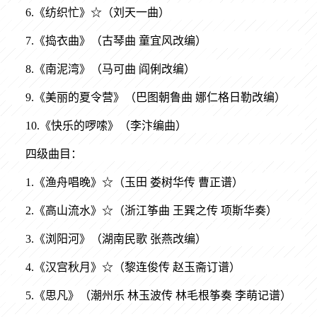
6.《纺织忙》☆（刘天一曲）
7.《捣衣曲》（古琴曲 童宜风改编）
8.《南泥湾》（马可曲 阎俐改编）
9.《美丽的夏令营》（巴图朝鲁曲 娜仁格日勒改编）
10.《快乐的啰嗦》（李汴编曲）
四级曲目：
1.《渔舟唱晚》☆（玉田 娄树华传 曹正谱）
2.《高山流水》☆（浙江筝曲 王巽之传 项斯华奏）
3.《浏阳河》（湖南民歌 张燕改编）
4.《汉宫秋月》☆（黎连俊传 赵玉斋订谱）
5.《思凡》（潮州乐 林玉波传 林毛根筝奏 李萌记谱）