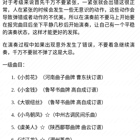
对于考级来说首先千万不要紧张，一紧张就会出错这很正
常，人在紧张的时候会发生一些无意识的动作，这些动作会
导致弹错或者动作的不优美。所以在演奏前不要马上开始要
在报完曲目后坐下平静几秒后开始演奏，让自己有一个平稳
的演奏状态，这样才能更好的发挥。
在演奏过程中如果出现意外发生了错误，不要着急继续演
奏，千万不要就不弹了这是大忌。
一级曲目：
1.《小剪花》（河南曲子曲牌 曹东扶订谱）
2.《小金钱》（鲁琴书曲牌 高自成订谱）
3.《大银纽丝》（鲁琴书曲牌 高自成订谱）
4.《小鸟朝凤》☆（中州古调民间乐曲）
5.《虞美人》☆（陕西郿鄠曲牌 曲云订谱）
6.《过江龙》☆（潮州筝曲）