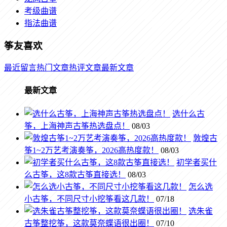
考级曲谱
指法曲谱
筝友喜欢
最近留言
热门文章
热评文章
最新文章
最新文章
选什么古
筝，上海神声古筝热选盘点！
08/03
敦煌古
筝1~2万艺考演奏筝，2026高热度款！
08/03
初学者买什
么古筝，这8款古筝直接选！
08/03
怎么选
小古筝，不同尺寸小挖筝看这几款！
07/18
选朱雀
古筝整挖筝，这款莫奈蝶语很出圈！
07/10