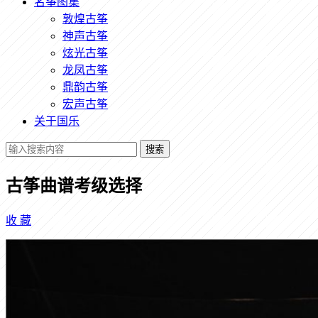
名筝图集
敦煌古筝
神声古筝
炫光古筝
龙凤古筝
鼎韵古筝
宏声古筝
关于国乐
搜索
古筝曲谱考级选择
收
藏