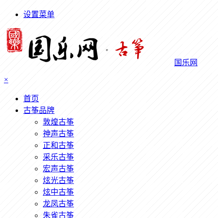
设置菜单
国乐网
×
首页
古筝品牌
敦煌古筝
神声古筝
正和古筝
采乐古筝
宏声古筝
炫光古筝
炫中古筝
龙凤古筝
朱雀古筝