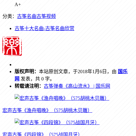
A+
分类：
古筝名曲
古筝视频
古筝十大名曲-古筝名曲欣赏
版权声明：
本站原创文章，于2018年1月6日，由
国乐
网
发表，共 0 字。
转载请注明：
古筝弹奏《高山流水》 | 国乐网
宏声古筝《渔舟唱晚》（575胡桃木贝雕）
宏声古筝《四段锦》（575战国月牙）