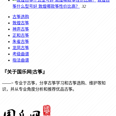
敦煌古
筝什么型号好 敦煌哪款筝性价比高？
32
古筝选购
敦煌古筝
神声古筝
正和古筝
朱雀古筝
龙凤古筝
考级曲谱
指法曲谱
『关于国乐网|古筝』
-------> 专业于古筝，分享古筝学习和古筝选购、维护等知
识，并从专业角度分析和推荐优品古筝。