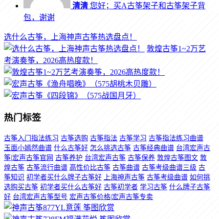
清清
您好；买A古筝架子和古筝架子背
包，谢谢
选什么古筝，上海神声古筝热选盘点！
敦煌古筝1~2万艺
考演奏筝，2026高热度款！
热门标签
古筝入门指法练习
古筝选购
古筝指法
古筝学习
古筝指法练习曲谱
玉面小嫣然曲谱
什么古筝好
怎么挑选古筝
古筝经典曲谱
台湾宏声古
筝|宏声古筝官网
古筝养护
台湾宏声古筝
古筝保养
敦煌古筝图文
敦
煌古筝
古筝流行曲谱
高性价比古筝
古筝曲谱
古筝考级曲谱三级
古
筝知识
初学者买什么牌子古筝好
上海神声古筝
古筝考级曲谱
如何挑
选购买古筝
初学者买什么古筝好
古筝初学者
学习古筝
什么牌子古筝
好
台湾宏声古筝型号
宏声古筝价格|宏声古筝专卖