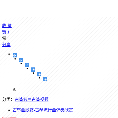
收
藏
赞
1
赏
分享
A+
分类：
古筝名曲
古筝视频
古筝曲欣赏-古琴流行曲弹奏欣赏