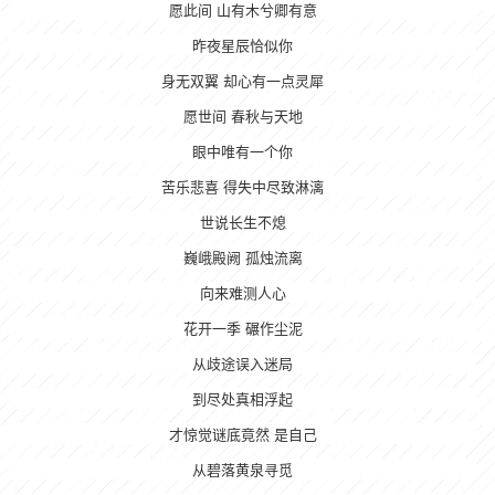
愿此间 山有木兮卿有意
昨夜星辰恰似你
身无双翼 却心有一点灵犀
愿世间 春秋与天地
眼中唯有一个你
苦乐悲喜 得失中尽致淋漓
世说长生不熄
巍峨殿阙 孤烛流离
向来难测人心
花开一季 碾作尘泥
从歧途误入迷局
到尽处真相浮起
才惊觉谜底竟然 是自己
从碧落黄泉寻觅