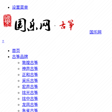
设置菜单
国乐网
×
首页
古筝品牌
敦煌古筝
神声古筝
正和古筝
采乐古筝
宏声古筝
炫光古筝
炫中古筝
龙凤古筝
朱雀古筝