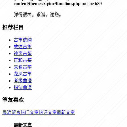
content/themes/zq/inc/function.php
on line
689
弹得很棒。求谱。谢您。
推荐栏目
古筝选购
敦煌古筝
神声古筝
正和古筝
朱雀古筝
龙凤古筝
考级曲谱
指法曲谱
筝友喜欢
最近留言
热门文章
热评文章
最新文章
最新文章