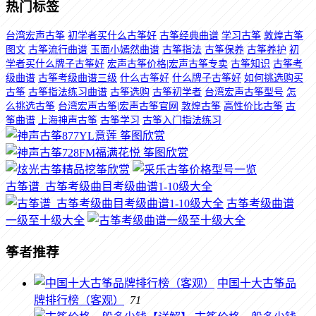
热门标签
台湾宏声古筝
初学者买什么古筝好
古筝经典曲谱
学习古筝
敦煌古筝
图文
古筝流行曲谱
玉面小嫣然曲谱
古筝指法
古筝保养
古筝养护
初
学者买什么牌子古筝好
宏声古筝价格|宏声古筝专卖
古筝知识
古筝考
级曲谱
古筝考级曲谱三级
什么古筝好
什么牌子古筝好
如何挑选购买
古筝
古筝指法练习曲谱
古筝选购
古筝初学者
台湾宏声古筝型号
怎
么挑选古筝
台湾宏声古筝|宏声古筝官网
敦煌古筝
高性价比古筝
古
筝曲谱
上海神声古筝
古筝学习
古筝入门指法练习
古筝谱_古筝考级曲目考级曲谱1-10级大全
古筝考级曲谱
一级至十级大全
筝者推荐
中国十大古筝品
牌排行榜（客观）
71