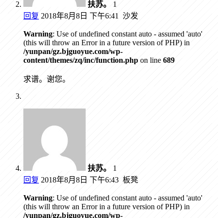
扶苏。
1
回复
2018年8月8日 下午6:41
沙发
Warning
: Use of undefined constant auto - assumed 'auto'
(this will throw an Error in a future version of PHP) in
/yunpan/gz.bjguoyue.com/wp-
content/themes/zq/inc/function.php
on line
689
求谱。谢您。
扶苏。
1
回复
2018年8月8日 下午6:43
板凳
Warning
: Use of undefined constant auto - assumed 'auto'
(this will throw an Error in a future version of PHP) in
/yunpan/gz.bjguoyue.com/wp-