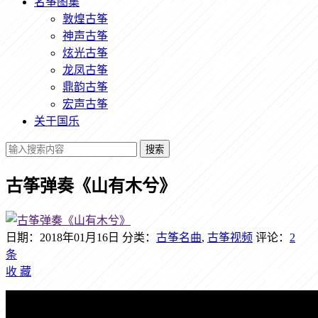
名筝图集
敦煌古筝
神声古筝
炫光古筝
龙凤古筝
鼎韵古筝
宏声古筝
关于国乐
搜索
古筝弹奏《山有木兮》
日期：2018年01月16日
分类：
古筝名曲
,
古筝视频
评论：
2
条
收
藏