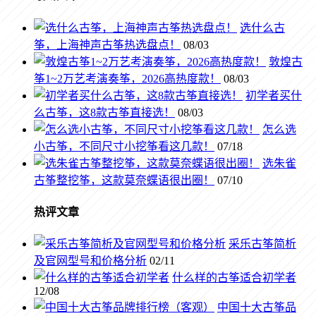
选什么古
筝，上海神声古筝热选盘点！
08/03
敦煌古
筝1~2万艺考演奏筝，2026高热度款！
08/03
初学者买什
么古筝，这8款古筝直接选！
08/03
怎么选
小古筝，不同尺寸小挖筝看这几款！
07/18
选朱雀
古筝整挖筝，这款莫奈蝶语很出圈！
07/10
热评文章
采乐古筝简析
及官网型号和价格分析
02/11
什么样的古筝适合初学者
12/08
中国十大古筝品