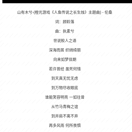
山有木兮-(橙光游戏《人鱼传说之长生烛》主题曲) - 伦桑
词：顾聆落
曲：执素兮
世说鲛人之语
深海而居 织绡绮丽
向来如梦佳期
若许曾经 虽死何惜
到天真无忧无虑
到万物尽收眼底
谁能笑容明亮 一如往昔
从竹马青梅之谊
到并肩不离不弃
再多风雨 何所畏惧