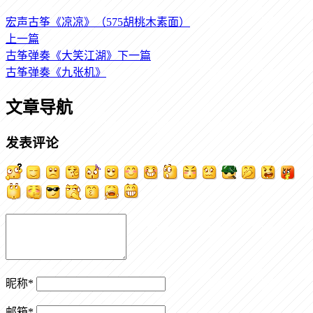
宏声古筝《凉凉》（575胡桃木素面）
上一篇
古筝弹奏《大笑江湖》
下一篇
古筝弹奏《九张机》
文章导航
发表评论
昵称
*
邮箱
*