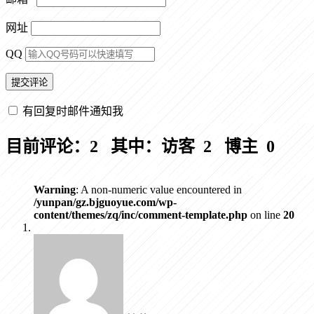
网址
QQ
有回复时邮件通知我
目前评论：2 其中：访客 2 博主 0
Warning
: A non-numeric value encountered in
/yunpan/gz.bjguoyue.com/wp-
content/themes/zq/inc/comment-template.php
on line
20