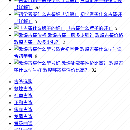
古筝价格一般多少钱
【详解】
20
初学者买什么古筝好
「详解」
5
「古筝什么牌子的好」
5
敦煌古筝价格
敦煌古筝一般多少钱？
2
敦煌古筝什么型号适
合初学者
9
敦煌古
筝什么型号好 敦煌哪款筝性价比高？
32
古筝选购
敦煌古筝
神声古筝
正和古筝
朱雀古筝
龙凤古筝
考级曲谱