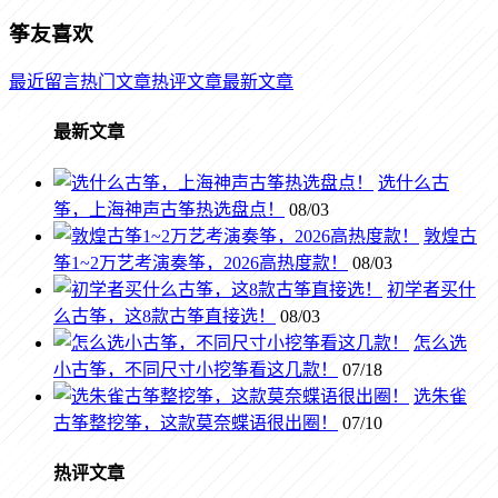
筝友喜欢
最近留言
热门文章
热评文章
最新文章
最新文章
选什么古
筝，上海神声古筝热选盘点！
08/03
敦煌古
筝1~2万艺考演奏筝，2026高热度款！
08/03
初学者买什
么古筝，这8款古筝直接选！
08/03
怎么选
小古筝，不同尺寸小挖筝看这几款！
07/18
选朱雀
古筝整挖筝，这款莫奈蝶语很出圈！
07/10
热评文章