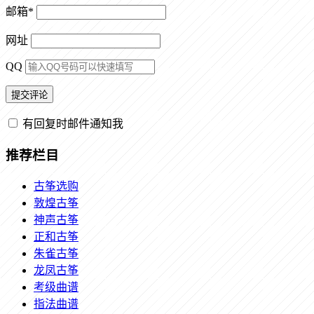
邮箱
*
网址
QQ
有回复时邮件通知我
推荐栏目
古筝选购
敦煌古筝
神声古筝
正和古筝
朱雀古筝
龙凤古筝
考级曲谱
指法曲谱