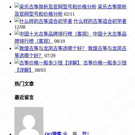
采乐古筝简析
及官网型号和价格分析
02/11
什么样的古筝适合初学者
12/08
中国十大古筝品
牌排行榜（客观）
08/10
敦煌古筝与龙凤古
筝选哪个好？
07/29
古筝价格一般多少钱
【详解】
08/03
热门文章
最近留言
QQ游客
全，高，赞！