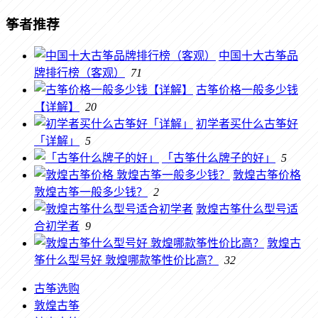
筝者推荐
中国十大古筝品
牌排行榜（客观）
71
古筝价格一般多少钱
【详解】
20
初学者买什么古筝好
「详解」
5
「古筝什么牌子的好」
5
敦煌古筝价格
敦煌古筝一般多少钱？
2
敦煌古筝什么型号适
合初学者
9
敦煌古
筝什么型号好 敦煌哪款筝性价比高？
32
古筝选购
敦煌古筝