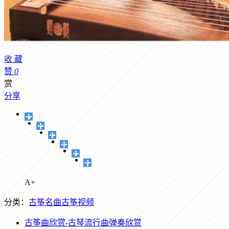
收
藏
赞
0
赏
分享
A+
分类：
古筝名曲
古筝视频
古筝曲欣赏-古琴流行曲弹奏欣赏