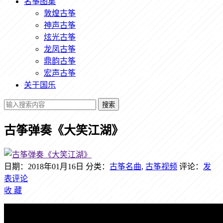
名筝图集
敦煌古筝
神声古筝
炫光古筝
龙凤古筝
鼎韵古筝
宏声古筝
关于国乐
搜索
古筝弹奏《大笑江湖》
日期：2018年01月16日
分类：
古筝名曲
,
古筝视频
评论：
发
表评论
收
藏