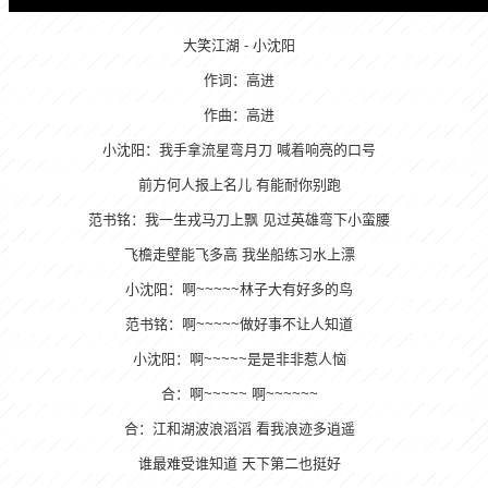
大笑江湖 - 小沈阳
作词：高进
作曲：高进
小沈阳：我手拿流星弯月刀 喊着响亮的口号
前方何人报上名儿 有能耐你别跑
范书铭：我一生戎马刀上飘 见过英雄弯下小蛮腰
飞檐走壁能飞多高 我坐船练习水上漂
小沈阳：啊~~~~~林子大有好多的鸟
范书铭：啊~~~~~做好事不让人知道
小沈阳：啊~~~~~是是非非惹人恼
合：啊~~~~~ 啊~~~~~~
合：江和湖波浪滔滔 看我浪迹多逍遥
谁最难受谁知道 天下第二也挺好