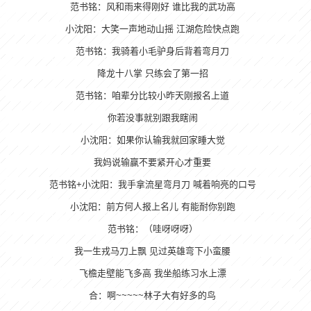
范书铭：风和雨来得刚好 谁比我的武功高
小沈阳：大笑一声地动山摇 江湖危险快点跑
范书铭：我骑着小毛驴身后背着弯月刀
降龙十八掌 只练会了第一招
范书铭：咱辈分比较小昨天刚报名上道
你若没事就别跟我瞎闹
小沈阳：如果你认输我就回家睡大觉
我妈说输赢不要紧开心才重要
范书铭+小沈阳：我手拿流星弯月刀 喊着响亮的口号
小沈阳：前方何人报上名儿 有能耐你别跑
范书铭：（哇呀呀呀）
我一生戎马刀上飘 见过英雄弯下小蛮腰
飞檐走壁能飞多高 我坐船练习水上漂
合：啊~~~~~林子大有好多的鸟