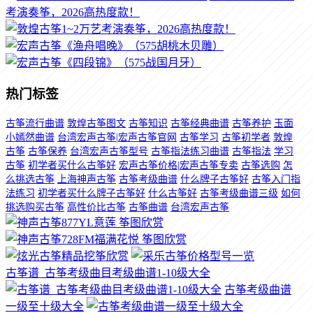
考演奏筝，2026高热度款！
热门标签
古筝流行曲谱
敦煌古筝图文
古筝知识
古筝经典曲谱
古筝养护
玉面
小嫣然曲谱
台湾宏声古筝|宏声古筝官网
古筝学习
古筝初学者
敦煌
古筝
古筝保养
台湾宏声古筝型号
古筝指法练习曲谱
古筝指法
学习
古筝
初学者买什么古筝好
宏声古筝价格|宏声古筝专卖
古筝选购
怎
么挑选古筝
上海神声古筝
古筝考级曲谱
什么牌子古筝好
古筝入门指
法练习
初学者买什么牌子古筝好
什么古筝好
古筝考级曲谱三级
如何
挑选购买古筝
高性价比古筝
古筝曲谱
台湾宏声古筝
古筝谱_古筝考级曲目考级曲谱1-10级大全
古筝考级曲谱
一级至十级大全