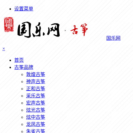
设置菜单
国乐网
×
首页
古筝品牌
敦煌古筝
神声古筝
正和古筝
采乐古筝
宏声古筝
炫光古筝
炫中古筝
龙凤古筝
朱雀古筝