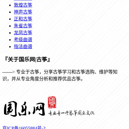
敦煌古筝
神声古筝
正和古筝
朱雀古筝
龙凤古筝
考级曲谱
指法曲谱
『关于国乐网|古筝』
-------> 专业于古筝，分享古筝学习和古筝选购、维护等知
识，并从专业角度分析和推荐优品古筝。
京ICP备16055884号-2