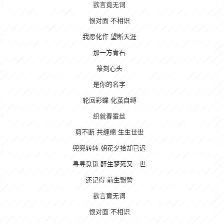
欲言竟无词
恨对面 不相识
我愿化作 望断天涯
那一方青石
篆刻心头
是你的名字
轮回彩蝶 化茧自缚
织就春蚕丝
剪不断 共缠绵 生生世世
兜兜转转 朝花夕拾却已迟
寻寻觅觅 醉生梦死又一世
还记得 前生盟誓
欲言竟无词
恨对面 不相识