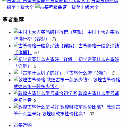
古筝考级曲谱
一级至十级大全
筝者推荐
中国十大古筝品
牌排行榜（客观）
71
古筝价格一般多少钱
【详解】
20
初学者买什么古筝好
「详解」
5
「古筝什么牌子的好」
5
敦煌古筝价格
敦煌古筝一般多少钱？
2
敦煌古筝什么型号适
合初学者
9
敦煌古
筝什么型号好 敦煌哪款筝性价比高？
32
古筝选购