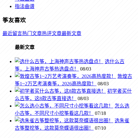
指法曲谱
筝友喜欢
最近留言
热门文章
热评文章
最新文章
最新文章
选什么古
筝，上海神声古筝热选盘点！
08/03
敦煌古
筝1~2万艺考演奏筝，2026高热度款！
08/03
初学者买什
么古筝，这8款古筝直接选！
08/03
怎么选
小古筝，不同尺寸小挖筝看这几款！
07/18
选朱雀
古筝整挖筝，这款莫奈蝶语很出圈！
07/10