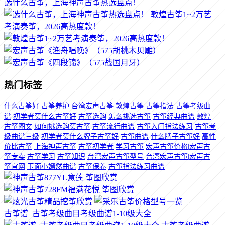
选什么古筝，上海神声古筝热选盘点！
敦煌古筝1~2万艺
考演奏筝，2026高热度款！
热门标签
什么古筝好
古筝养护
台湾宏声古筝
敦煌古筝
古筝指法
古筝考级曲
谱
初学者买什么古筝好
古筝选购
怎么挑选古筝
古筝经典曲谱
敦煌
古筝图文
如何挑选购买古筝
古筝流行曲谱
古筝入门指法练习
古筝考
级曲谱三级
初学者买什么牌子古筝好
古筝曲谱
什么牌子古筝好
高性
价比古筝
上海神声古筝
古筝初学者
学习古筝
宏声古筝价格|宏声古
筝专卖
古筝学习
古筝知识
台湾宏声古筝型号
台湾宏声古筝|宏声古
筝官网
玉面小嫣然曲谱
古筝保养
古筝指法练习曲谱
古筝谱_古筝考级曲目考级曲谱1-10级大全