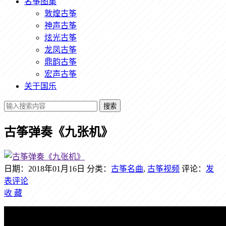
名筝图集
敦煌古筝
神声古筝
炫光古筝
龙凤古筝
鼎韵古筝
宏声古筝
关于国乐
搜索
古筝弹奏《九张机》
日期：2018年01月16日
分类：
古筝名曲
,
古筝视频
评论：
发
表评论
收
藏