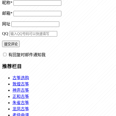
昵称
*
邮箱
*
网址
QQ
有回复时邮件通知我
推荐栏目
古筝选购
敦煌古筝
神声古筝
正和古筝
朱雀古筝
龙凤古筝
考级曲谱