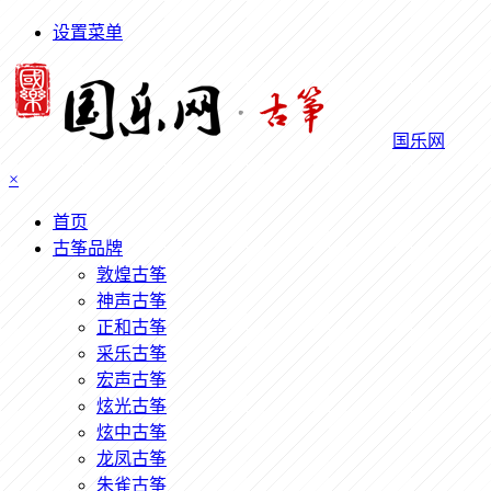
设置菜单
国乐网
×
首页
古筝品牌
敦煌古筝
神声古筝
正和古筝
采乐古筝
宏声古筝
炫光古筝
炫中古筝
龙凤古筝
朱雀古筝