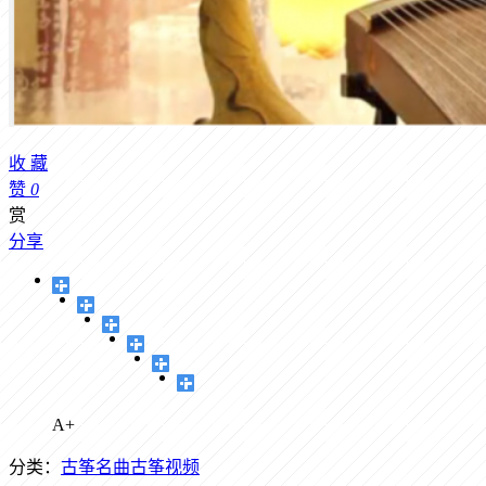
收
藏
赞
0
赏
分享
A+
分类：
古筝名曲
古筝视频